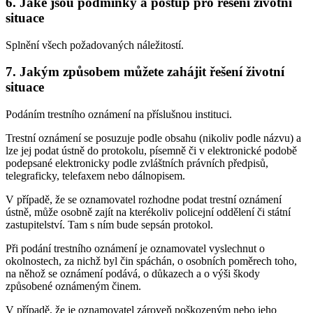
6. Jaké jsou podmínky a postup pro řešení životní
situace
Splnění všech požadovaných náležitostí.
7. Jakým způsobem můžete zahájit řešení životní
situace
Podáním trestního oznámení na příslušnou instituci.
Trestní oznámení se posuzuje podle obsahu (nikoliv podle názvu) a
lze jej podat ústně do protokolu, písemně či v elektronické podobě
podepsané elektronicky podle zvláštních právních předpisů,
telegraficky, telefaxem nebo dálnopisem.
V případě, že se oznamovatel rozhodne podat trestní oznámení
ústně, může osobně zajít na kterékoliv policejní oddělení či státní
zastupitelství. Tam s ním bude sepsán protokol.
Při podání trestního oznámení je oznamovatel vyslechnut o
okolnostech, za nichž byl čin spáchán, o osobních poměrech toho,
na něhož se oznámení podává, o důkazech a o výši škody
způsobené oznámeným činem.
V případě, že je oznamovatel zároveň poškozeným nebo jeho