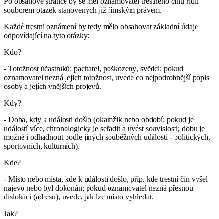
Po obsahové stránce by se měl oznamovatel trestného činu řídit
souborem otázek stanovených již římským právem.
Každé trestní oznámení by tedy mělo obsahovat základní údaje
odpovídající na tyto otázky:
Kdo?
- Totožnost účastníků: pachatel, poškozený, svědci; pokud
oznamovatel nezná jejich totožnost, uvede co nejpodrobnější popis
osoby a jejích vnějších projevů.
Kdy?
- Doba, kdy k události došlo (okamžik nebo období; pokud je
událostí více, chronologicky je seřadit a uvést souvislosti; dobu je
možné i odhadnout podle jiných souběžných událostí - politických,
sportovních, kulturních).
Kde?
- Místo nebo místa, kde k události došlo, příp. kde trestní čin vyšel
najevo nebo byl dokonán; pokud oznamovatel nezná přesnou
dislokaci (adresu), uvede, jak lze místo vyhledat.
Jak?