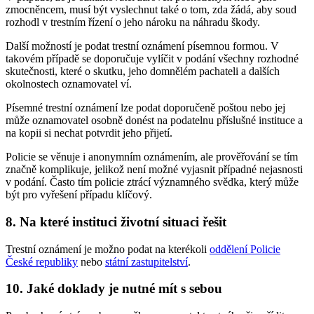
zmocněncem, musí být vyslechnut také o tom, zda žádá, aby soud
rozhodl v trestním řízení o jeho nároku na náhradu škody.
Další možností je podat trestní oznámení písemnou formou. V
takovém případě se doporučuje vylíčit v podání všechny rozhodné
skutečnosti, které o skutku, jeho domnělém pachateli a dalších
okolnostech oznamovatel ví.
Písemné trestní oznámení lze podat doporučeně poštou nebo jej
může oznamovatel osobně donést na podatelnu příslušné instituce a
na kopii si nechat potvrdit jeho přijetí.
Policie se věnuje i anonymním oznámením, ale prověřování se tím
značně komplikuje, jelikož není možné vyjasnit případné nejasnosti
v podání. Často tím policie ztrácí významného svědka, který může
být pro vyřešení případu klíčový.
8. Na které instituci životní situaci řešit
Trestní oznámení je možno podat na kterékoli
oddělení Policie
České republiky
nebo
státní zastupitelství
.
10. Jaké doklady je nutné mít s sebou