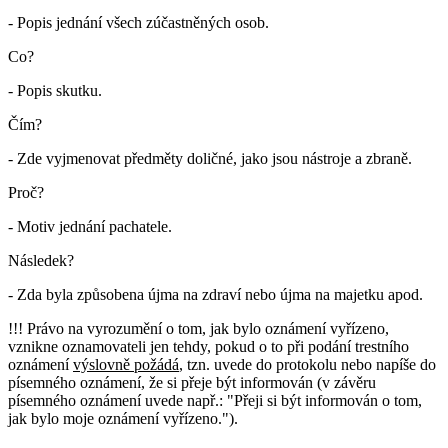
- Popis jednání všech zúčastněných osob.
Co?
- Popis skutku.
Čím?
- Zde vyjmenovat předměty doličné, jako jsou nástroje a zbraně.
Proč?
- Motiv jednání pachatele.
Následek?
- Zda byla způsobena újma na zdraví nebo újma na majetku apod.
!!! Právo na vyrozumění o tom, jak bylo oznámení vyřízeno,
vznikne oznamovateli jen tehdy, pokud o to při podání trestního
oznámení
výslovně požádá
, tzn. uvede do protokolu nebo napíše do
písemného oznámení, že si přeje být informován (v závěru
písemného oznámení uvede např.: "Přeji si být informován o tom,
jak bylo moje oznámení vyřízeno.").