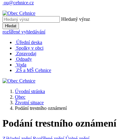
ou@cehnice.cz
Hledaný výraz
Hledat
rozšířené vyhledávání
Úřední deska
Spolky v obci
Zpravodaj
Odpady
Voda
ZŠ a MŠ Cehnice
Úvodní stránka
Obec
Životní situace
Podání trestního oznámení
Podání trestního oznámení
Základní znění
Rozšířené znění
Úplné znění