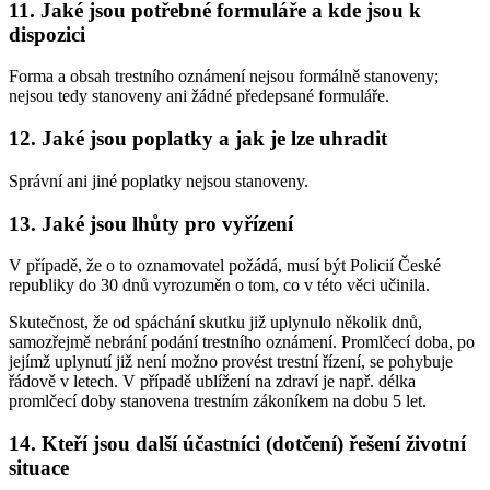
11. Jaké jsou potřebné formuláře a kde jsou k
dispozici
Forma a obsah trestního oznámení nejsou formálně stanoveny;
nejsou tedy stanoveny ani žádné předepsané formuláře.
12. Jaké jsou poplatky a jak je lze uhradit
Správní ani jiné poplatky nejsou stanoveny.
13. Jaké jsou lhůty pro vyřízení
V případě, že o to oznamovatel požádá, musí být Policií České
republiky do 30 dnů vyrozuměn o tom, co v této věci učinila.
Skutečnost, že od spáchání skutku již uplynulo několik dnů,
samozřejmě nebrání podání trestního oznámení. Promlčecí doba, po
jejímž uplynutí již není možno provést trestní řízení, se pohybuje
řádově v letech. V případě ublížení na zdraví je např. délka
promlčecí doby stanovena trestním zákoníkem na dobu 5 let.
14. Kteří jsou další účastníci (dotčení) řešení životní
situace