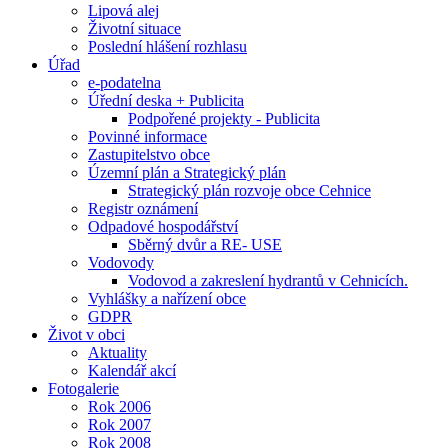
Lipová alej
Životní situace
Poslední hlášení rozhlasu
Úřad
e-podatelna
Úřední deska + Publicita
Podpořené projekty - Publicita
Povinné informace
Zastupitelstvo obce
Územní plán a Strategický plán
Strategický plán rozvoje obce Cehnice
Registr oznámení
Odpadové hospodářství
Sběrný dvůr a RE- USE
Vodovody
Vodovod a zakreslení hydrantů v Cehnicích.
Vyhlášky a nařízení obce
GDPR
Život v obci
Aktuality
Kalendář akcí
Fotogalerie
Rok 2006
Rok 2007
Rok 2008