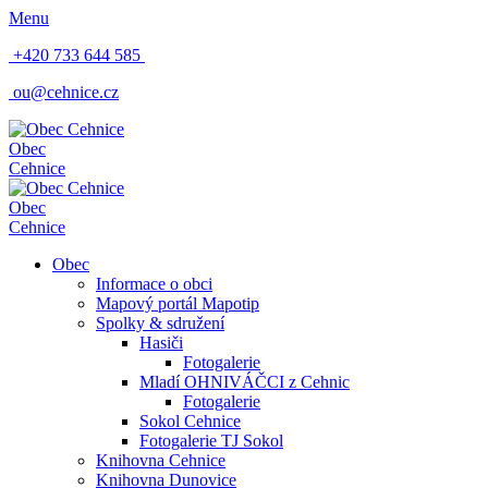
Menu
+420 733 644 585
ou@cehnice.cz
Obec
Cehnice
Obec
Cehnice
Obec
Informace o obci
Mapový portál Mapotip
Spolky & sdružení
Hasiči
Fotogalerie
Mladí OHNIVÁČCI z Cehnic
Fotogalerie
Sokol Cehnice
Fotogalerie TJ Sokol
Knihovna Cehnice
Knihovna Dunovice