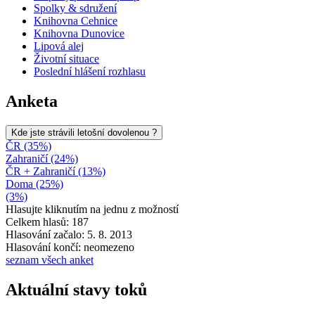
Spolky & sdružení
Knihovna Cehnice
Knihovna Dunovice
Lipová alej
Životní situace
Poslední hlášení rozhlasu
Anketa
Kde jste strávili letošní dovolenou ?
ČR (35%)
Zahraničí (24%)
ČR + Zahraničí (13%)
Doma (25%)
(3%)
Hlasujte kliknutím na jednu z možností
Celkem hlasů: 187
Hlasování začalo: 5. 8. 2013
Hlasování končí: neomezeno
seznam všech anket
Aktuální stavy toků