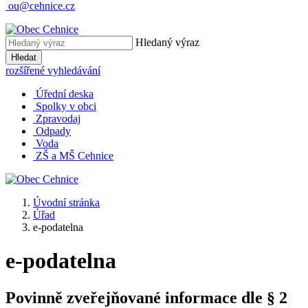
ou@cehnice.cz
Hledaný výraz
Hledat
rozšířené vyhledávání
Úřední deska
Spolky v obci
Zpravodaj
Odpady
Voda
ZŠ a MŠ Cehnice
Úvodní stránka
Úřad
e-podatelna
e-podatelna
Povinně zveřejňované informace dle § 2