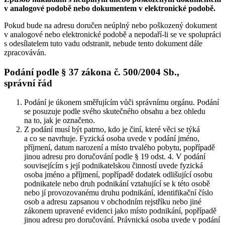
v analogové podobě nebo dokumentem v elektronické podobě.
Pokud bude na adresu doručen neúplný nebo poškozený dokument
v analogové nebo elektronické podobě a nepodaří-li se ve spolupráci
s odesílatelem tuto vadu odstranit, nebude tento dokument dále
zpracováván.
Podání podle § 37 zákona č. 500/2004 Sb.,
správní řád
Podání je úkonem směřujícím vůči správnímu orgánu. Podání
se posuzuje podle svého skutečného obsahu a bez ohledu
na to, jak je označeno.
Z podání musí být patrno, kdo je činí, které věci se týká
a co se navrhuje. Fyzická osoba uvede v podání jméno,
příjmení, datum narození a místo trvalého pobytu, popřípadě
jinou adresu pro doručování podle § 19 odst. 4. V podání
souvisejícím s její podnikatelskou činností uvede fyzická
osoba jméno a příjmení, popřípadě dodatek odlišující osobu
podnikatele nebo druh podnikání vztahující se k této osobě
nebo jí provozovanému druhu podnikání, identifikační číslo
osob a adresu zapsanou v obchodním rejstříku nebo jiné
zákonem upravené evidenci jako místo podnikání, popřípadě
jinou adresu pro doručování. Právnická osoba uvede v podání