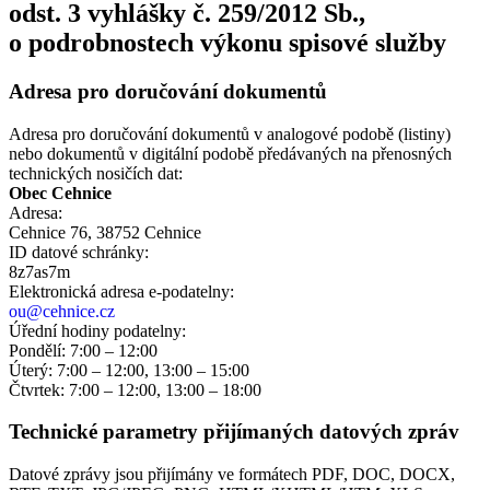
odst. 3 vyhlášky č. 259/2012 Sb.,
o podrobnostech výkonu spisové služby
Adresa pro doručování dokumentů
Adresa pro doručování dokumentů v analogové podobě (listiny)
nebo dokumentů v digitální podobě předávaných na přenosných
technických nosičích dat:
Obec Cehnice
Adresa:
Cehnice 76, 38752 Cehnice
ID datové schránky:
8z7as7m
Elektronická adresa e‑podatelny:
ou@cehnice.cz
Úřední hodiny podatelny:
Pondělí: 7:00 – 12:00
Úterý: 7:00 – 12:00, 13:00 – 15:00
Čtvrtek: 7:00 – 12:00, 13:00 – 18:00
Technické parametry přijímaných datových zpráv
Datové zprávy jsou přijímány ve formátech
PDF, DOC, DOCX,