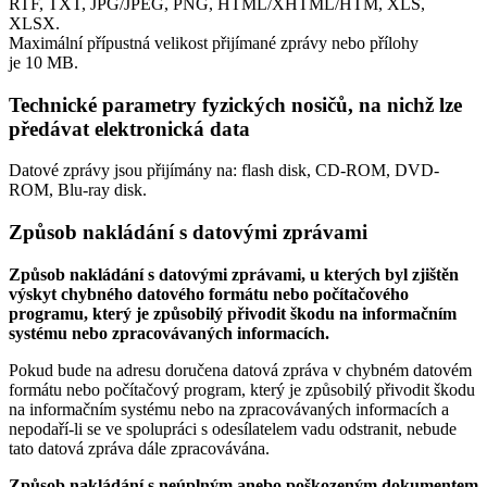
RTF, TXT, JPG/JPEG, PNG, HTML/XHTML/HTM, XLS,
XLSX.
Maximální přípustná velikost přijímané zprávy nebo přílohy
je
10 MB
.
Technické parametry fyzických nosičů, na nichž lze
předávat elektronická data
Datové zprávy jsou přijímány na:
flash disk, CD-ROM, DVD-
ROM, Blu-ray disk.
Způsob nakládání s datovými zprávami
Způsob nakládání s datovými zprávami, u kterých byl zjištěn
výskyt chybného datového formátu nebo počítačového
programu, který je způsobilý přivodit škodu na informačním
systému nebo zpracovávaných informacích.
Pokud bude na adresu doručena datová zpráva v chybném datovém
formátu nebo počítačový program, který je způsobilý přivodit škodu
na informačním systému nebo na zpracovávaných informacích a
nepodaří-li se ve spolupráci s odesílatelem vadu odstranit, nebude
tato datová zpráva dále zpracovávána.
Způsob nakládání s neúplným anebo poškozeným dokumentem