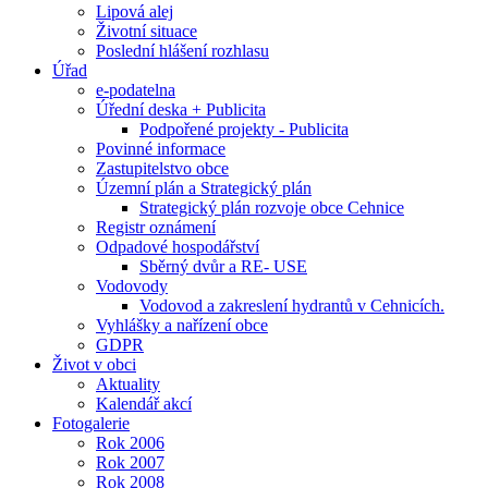
Lipová alej
Životní situace
Poslední hlášení rozhlasu
Úřad
e-podatelna
Úřední deska + Publicita
Podpořené projekty - Publicita
Povinné informace
Zastupitelstvo obce
Územní plán a Strategický plán
Strategický plán rozvoje obce Cehnice
Registr oznámení
Odpadové hospodářství
Sběrný dvůr a RE- USE
Vodovody
Vodovod a zakreslení hydrantů v Cehnicích.
Vyhlášky a nařízení obce
GDPR
Život v obci
Aktuality
Kalendář akcí
Fotogalerie
Rok 2006
Rok 2007
Rok 2008