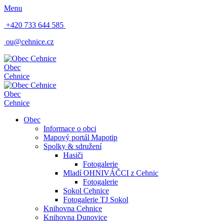
Menu
+420 733 644 585
ou@cehnice.cz
Obec
Cehnice
Obec
Cehnice
Obec
Informace o obci
Mapový portál Mapotip
Spolky & sdružení
Hasiči
Fotogalerie
Mladí OHNIVÁČCI z Cehnic
Fotogalerie
Sokol Cehnice
Fotogalerie TJ Sokol
Knihovna Cehnice
Knihovna Dunovice