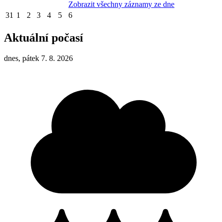
Zobrazit všechny záznamy ze dne
31
1
2
3
4
5
6
Aktuální počasí
dnes, pátek 7. 8. 2026