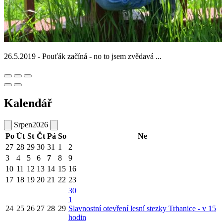
26.5.2019 - Pouťák začíná - no to jsem zvědavá ...
Kalendář
Srpen
2026
Po
Út
St
Čt
Pá
So
Ne
27
28
29
30
31
1
2
3
4
5
6
7
8
9
10
11
12
13
14
15
16
17
18
19
20
21
22
23
30
1
24
25
26
27
28
29
Slavnostní otevření lesní stezky Trhanice - v 15
hodin