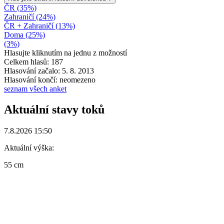
ČR (35%)
Zahraničí (24%)
ČR + Zahraničí (13%)
Doma (25%)
(3%)
Hlasujte kliknutím na jednu z možností
Celkem hlasů: 187
Hlasování začalo: 5. 8. 2013
Hlasování končí: neomezeno
seznam všech anket
Aktuální stavy toků
7.8.2026 15:50
Aktuální výška:
55 cm