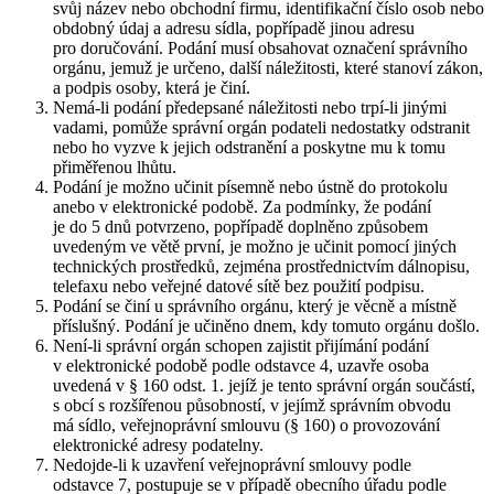
svůj název nebo obchodní firmu, identifikační číslo osob nebo
obdobný údaj a adresu sídla, popřípadě jinou adresu
pro doručování. Podání musí obsahovat označení správního
orgánu, jemuž je určeno, další náležitosti, které stanoví zákon,
a podpis osoby, která je činí.
Nemá-li podání předepsané náležitosti nebo trpí-li jinými
vadami, pomůže správní orgán podateli nedostatky odstranit
nebo ho vyzve k jejich odstranění a poskytne mu k tomu
přiměřenou lhůtu.
Podání je možno učinit písemně nebo ústně do protokolu
anebo v elektronické podobě. Za podmínky, že podání
je do 5 dnů potvrzeno, popřípadě doplněno způsobem
uvedeným ve větě první, je možno je učinit pomocí jiných
technických prostředků, zejména prostřednictvím dálnopisu,
telefaxu nebo veřejné datové sítě bez použití podpisu.
Podání se činí u správního orgánu, který je věcně a místně
příslušný. Podání je učiněno dnem, kdy tomuto orgánu došlo.
Není-li správní orgán schopen zajistit přijímání podání
v elektronické podobě podle odstavce 4, uzavře osoba
uvedená v § 160 odst. 1. jejíž je tento správní orgán součástí,
s obcí s rozšířenou působností, v jejímž správním obvodu
má sídlo, veřejnoprávní smlouvu (§ 160) o provozování
elektronické adresy podatelny.
Nedojde-li k uzavření veřejnoprávní smlouvy podle
odstavce 7, postupuje se v případě obecního úřadu podle