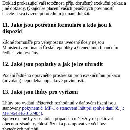
Doklad prokazující vaši totožnost, příp. doručený exekuční příkaz a
jiné doklady, týkající se placení vašich peněžitých povinností,
chcete-li svá tvrzení při úředním jednání doložit.
11. Jaké jsou potřebné formuláře a kde jsou k
dispozici
Žádné formuláře pro veřejnost na uvedené účely nejsou
Ministerstvem financí České republiky a Generálním finančním
ředitelstvím vydány.
12. Jaké jsou poplatky a jak je lze uhradit
Podání řádného opravného prostředku proti exekučnímu příkazu
(odvolání) nepodléhá poplatkové povinnosti.
13. Jaké jsou lhůty pro vyřízení
Lhůty pro vydání některých rozhodnutí v daňovém řízení jsou
stanoveny
pokynem č. MF-1 o stanovení lhůt při správě daní (č. j.:
MF-96484/2012/904)
.
Správce daně by v ostatních případech měl vždy respektovat
obecnou zásadu rychlosti řízení a postupovat ve věci bez
zbytečných průtahů.