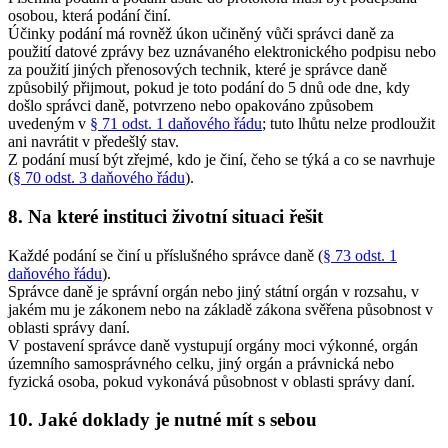
osobou, která podání činí.
Účinky podání má rovněž úkon učiněný vůči správci daně za
použití datové zprávy bez uznávaného elektronického podpisu nebo
za použití jiných přenosových technik, které je správce daně
způsobilý přijmout, pokud je toto podání do 5 dnů ode dne, kdy
došlo správci daně, potvrzeno nebo opakováno způsobem
uvedeným v
§ 71 odst. 1 daňového řádu
; tuto lhůtu nelze prodloužit
ani navrátit v předešlý stav.
Z podání musí být zřejmé, kdo je činí, čeho se týká a co se navrhuje
(
§ 70 odst. 3 daňového řádu
).
8. Na které instituci životní situaci řešit
Každé podání se činí u příslušného správce daně (
§ 73 odst. 1
daňového řádu
).
Správce daně je správní orgán nebo jiný státní orgán v rozsahu, v
jakém mu je zákonem nebo na základě zákona svěřena působnost v
oblasti správy daní.
V postavení správce daně vystupují orgány moci výkonné, orgán
územního samosprávného celku, jiný orgán a právnická nebo
fyzická osoba, pokud vykonává působnost v oblasti správy daní.
10. Jaké doklady je nutné mít s sebou