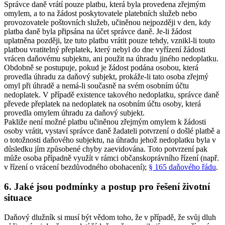
Správce daně vrátí pouze platbu, která byla provedena zřejmým
omylem, a to na žádost poskytovatele platebních služeb nebo
provozovatele poštovních služeb, učiněnou nejpozději v den, kdy
platba daně byla připsána na účet správce daně. Je-li žádost
uplatněna později, lze tuto platbu vrátit pouze tehdy, vznikl-li touto
platbou vratitelný přeplatek, který nebyl do dne vyřízení žádosti
vrácen daňovému subjektu, ani použit na úhradu jiného nedoplatku.
Obdobně se postupuje, pokud je žádost podána osobou, která
provedla úhradu za daňový subjekt, prokáže-li tato osoba zřejmý
omyl při úhradě a nemá-li současně na svém osobním účtu
nedoplatek. V případě existence takového nedoplatku, správce daně
převede přeplatek na nedoplatek na osobním účtu osoby, která
provedla omylem úhradu za daňový subjekt.
Pakliže není možné platbu učiněnou zřejmým omylem k žádosti
osoby vrátit, vystaví správce daně žadateli potvrzení o došlé platbě a
o totožnosti daňového subjektu, na úhradu jehož nedoplatku byla v
důsledku jím způsobené chyby zaevidována. Toto potvrzení pak
může osoba případně využít v rámci občanskoprávního řízení (např.
v řízení o vrácení bezdůvodného obohacení);
§ 165 daňového řádu
.
6. Jaké jsou podmínky a postup pro řešení životní
situace
Daňový dlužník si musí být vědom toho, že v případě, že svůj dluh