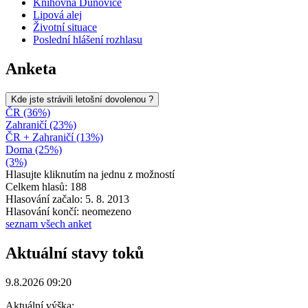
Knihovna Dunovice
Lipová alej
Životní situace
Poslední hlášení rozhlasu
Anketa
Kde jste strávili letošní dovolenou ?
ČR (36%)
Zahraničí (23%)
ČR + Zahraničí (13%)
Doma (25%)
(3%)
Hlasujte kliknutím na jednu z možností
Celkem hlasů: 188
Hlasování začalo: 5. 8. 2013
Hlasování končí: neomezeno
seznam všech anket
Aktuální stavy toků
9.8.2026 09:20
Aktuální výška: