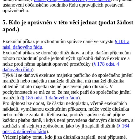
ustanovení občanského soudního řádu upravujících postavení
oprávněného.
5. Kdo je oprávněn v této věci jednat (podat žádost
apod.)
Exekuční příkaz je rozhodnutím správce daně ve smyslu
§ 101 a
násl. daňového řádu
.
Exekuční příkaz se doručuje dlužníkovi a příp. dalším příjemcům
tohoto rozhodnutí podle jednotlivých způsobů daňové exekuce a
nelze proti němu uplatnit opravné prostředky (
§ 178 odst. 4
daňového řádu
).
Týká-li se daňová exekuce majetku patřícího do společného jmění
manželů nebo majetku manžela dlužníka, má manžel dlužníka
ohledně tohoto majetku stejné postavení jako dlužník. V
pochybnostech se má za to, že majetek patří do společného jmění
manželů (
§ 185 odst. 1 daňového řádu
).
Pro úplnost lze dodat, že částku nedoplatku, včetně exekučních
nákladů, vymáhanou exekučním příkazem, může vedle dlužníka
nebo ručitele zaplatit i třetí osoba, protože správce daně přijme
každou platbu daně, i když není provedena daňovým dlužníkem, a
zachází s ní stejným způsobem, jako by ji zaplatil dlužník (
§ 164
odst. 4 daňového řádu
).
Vrácení platby tomu, kdo ji za dlužníka zaplatil, není přípustné.