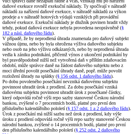
vůči správci daně nezaplatí řádně a včas, vznikají mu po nařízení
daňové exekuce rovněž exekuční náklady. Ty spočívají v náhradě
nákladů za nařízení daňové exekuce, v náhradě nákladů za výkon
prodeje a v náhradě hotových výdajů vzniklých při provádění
daňové exekuce. Exekuční náklady je dlužník povinen hradit vždy
tehdy, pokud daňová exekuce nebyla provedena neoprávněně (
§
182 a násl. daňového řádu
).
V případě, že by neprodlená úhrada znamenala pro daňový subjekt
vážnou újmu, nebo by byla ohrožena výživa daňového subjektu
nebo osob na jeho výživu odkázaných, nebo by neprodlená úhrada
vedla k zániku podnikání, přičemž výnos z ukončení podnikání by
byl pravděpodobně nižší než vytvořená daň v příštím zdaňovacím
období, může správce daně na žádost daňového subjektu nebo z
moci úřední povolit posečkání úhrady daně, popř. může povolit
rozložení úhrady na splátky (
§ 156 odst. 1 daňového řádu
).
Po dobu povoleného posečkání nevzniká daňovému subjektu
povinnost uhradit úrok z prodlení. Za dobu posečkání vzniká
daňovému subjektu povinnost uhradit úrok z posečkané částky,
který odpovídá ročně výši repo sazby stanovené Českou národní
bankou, zvýšené o 7 procentních bodů, platné pro první den
příslušného kalendářního pololetí (
§ 157 odst. 1 a 2 daňového řádu
).
Úrok z posečkání má nižší sazbu než úrok z prodlení, kdy výše
úroku z prodlení odpovídá ročně výši repo sazby stanovené Českou
národní bankou, zvýšené o 14 procentních bodů, platné pro první
den příslušného kalendářního pololetí (
§ 252 odst. 2 daňového