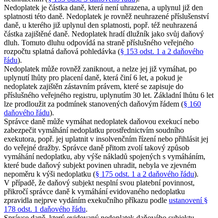
Nedoplatek je částka daně, která není uhrazena, a uplynul již den
splatnosti této daně. Nedoplatek je rovněž neuhrazené příslušenství
daně, u kterého již uplynul den splatnosti, popř. též neuhrazená
částka zajištěné daně. Nedoplatek hradí dlužník jako svůj daňový
dluh. Tomuto dluhu odpovídá na straně příslušného veřejného
rozpočtu splatná daňová pohledávka (
§ 153 odst. 1 a 2 daňového
řádu
).
Nedoplatek může rovněž zaniknout, a nelze jej již vymáhat, po
uplynutí lhůty pro placení daně, která činí 6 let, a pokud je
nedoplatek zajištěn zástavním právem, které se zapisuje do
příslušného veřejného registru, uplynutím 30 let. Základní lhůtu 6 let
lze prodloužit za podmínek stanovených daňovým řádem (
§ 160
daňového řádu
).
Správce daně může vymáhat nedoplatek daňovou exekucí nebo
zabezpečit vymáhání nedoplatku prostřednictvím soudního
exekutora, popř. jej uplatnit v insolvenčním řízení nebo přihlásit jej
do veřejné dražby. Správce daně přitom zvolí takový způsob
vymáhání nedoplatku, aby výše nákladů spojených s vymáháním,
které bude daňový subjekt povinen uhradit, nebyla ve zjevném
nepoměru k výši nedoplatku (
§ 175 odst. 1 a 2 daňového řádu
).
V případě, že daňový subjekt nesplní svou platební povinnost,
přikročí správce daně k vymáhání evidovaného nedoplatku
zpravidla nejprve vydáním exekučního příkazu podle
ustanovení §
178 odst. 1 daňového řádu
.
Správce daně, který evidovaný nedoplatek daňového subjektu