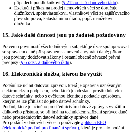
případech poddlužníkovi (
§ 215 odst. 5 daňového řádu
)
.
Exekuční příkaz na prodej nemovitých věcí se doručuje
dlužníkovi, spoluvlastníkovi, vlastníkovi věci ze zajišťovacího
převodu práva, katastrálnímu úřadu, popř. manželovi
dlužníka
.
15. Jaké další činnosti jsou po žadateli požadovány
Právem i povinností všech daňových subjektů je úzce spolupracovat
se správcem daně při správném stanovení a vybrání daně; přitom
jsou povinny dodržovat zákony i ostatní obecně závazné právní
předpisy (
§ 6 odst. 2 daňového řádu
).
16. Elektronická služba, kterou lze využít
Podání lze učinit datovou zprávou, která je opatřena uznávaným
elektronickým podpisem, nebo která je odeslána prostřednictvím
datové schránky, nebo s ověřenou identitou podatele způsobem,
kterým se lze přihlásit do jeho datové schránky.
Podání, které je učiněno prostřednictvím datové zprávy s využitím
dálkového přístupu, se přijímá na technickém zařízení správce daně
nebo prostřednictvím datové schránky správce daně.
Pro podání v daňových věcech používejte
aplikaci EPO
(elektronické podání pro finanční správu)
, která je pro tato podání