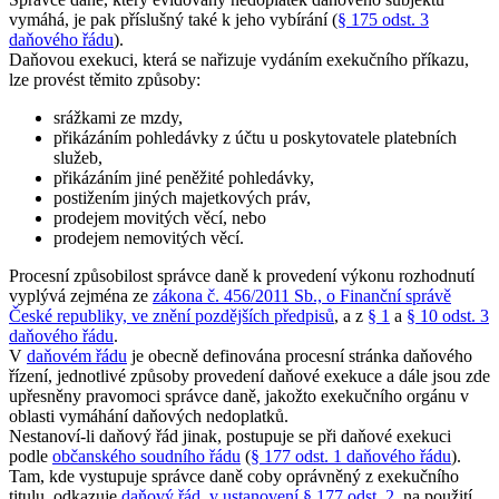
vymáhá, je pak příslušný také k jeho vybírání (
§ 175 odst. 3
daňového řádu
).
Daňovou exekuci, která se nařizuje vydáním exekučního příkazu,
lze provést těmito způsoby:
srážkami ze mzdy,
přikázáním pohledávky z účtu u poskytovatele platebních
služeb,
přikázáním jiné peněžité pohledávky,
postižením jiných majetkových práv,
prodejem movitých věcí, nebo
prodejem nemovitých věcí.
Procesní způsobilost správce daně k provedení výkonu rozhodnutí
vyplývá zejména ze
zákona č. 456/2011 Sb., o Finanční správě
České republiky, ve znění pozdějších předpisů
, a z
§ 1
a
§ 10 odst. 3
daňového řádu
.
V
daňovém řádu
je obecně definována procesní stránka daňového
řízení, jednotlivé způsoby provedení daňové exekuce a dále jsou zde
upřesněny pravomoci správce daně, jakožto exekučního orgánu v
oblasti vymáhání daňových nedoplatků.
Nestanoví-li daňový řád jinak, postupuje se při daňové exekuci
podle
občanského soudního řádu
(
§ 177 odst. 1 daňového řádu
).
Tam, kde vystupuje správce daně coby oprávněný z exekučního
titulu, odkazuje
daňový řád, v ustanovení § 177 odst. 2
, na použití