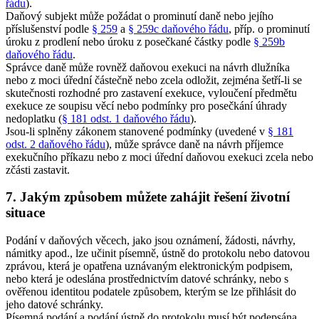
řádu
).
Daňový subjekt může požádat o prominutí daně nebo jejího
příslušenství podle
§ 259
a
§ 259c daňového řádu
, příp. o prominutí
úroku z prodlení nebo úroku z posečkané částky podle
§ 259b
daňového řádu
.
Správce daně může rovněž daňovou exekuci na návrh dlužníka
nebo z moci úřední částečně nebo zcela odložit, zejména šetří-li se
skutečnosti rozhodné pro zastavení exekuce, vyloučení předmětu
exekuce ze soupisu věcí nebo podmínky pro posečkání úhrady
nedoplatku (
§ 181 odst. 1 daňového řádu
).
Jsou-li splněny zákonem stanovené podmínky (uvedené v
§ 181
odst. 2 daňového řádu
), může správce daně na návrh příjemce
exekučního příkazu nebo z moci úřední daňovou exekuci zcela nebo
zčásti zastavit.
7. Jakým způsobem můžete zahájit řešení životní
situace
Podání v daňových věcech, jako jsou oznámení, žádosti, návrhy,
námitky apod., lze učinit písemně, ústně do protokolu nebo datovou
zprávou, která je opatřena uznávaným elektronickým podpisem,
nebo která je odeslána prostřednictvím datové schránky, nebo s
ověřenou identitou podatele způsobem, kterým se lze přihlásit do
jeho datové schránky.
Písemná podání a podání ústně do protokolu musí být podepsána