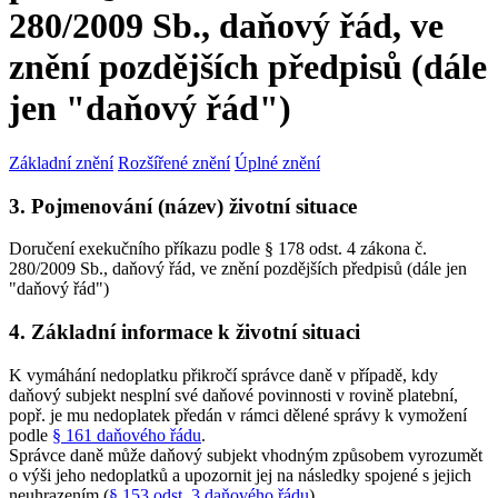
280/2009 Sb., daňový řád, ve
znění pozdějších předpisů (dále
jen "daňový řád")
Základní znění
Rozšířené znění
Úplné znění
3. Pojmenování (název) životní situace
Doručení exekučního příkazu podle § 178 odst. 4 zákona č.
280/2009 Sb., daňový řád, ve znění pozdějších předpisů (dále jen
"daňový řád")
4. Základní informace k životní situaci
K vymáhání nedoplatku přikročí správce daně v případě, kdy
daňový subjekt nesplní své daňové povinnosti v rovině platební,
popř. je mu nedoplatek předán v rámci dělené správy k vymožení
podle
§ 161 daňového řádu
.
Správce daně může daňový subjekt vhodným způsobem vyrozumět
o výši jeho nedoplatků a upozornit jej na následky spojené s jejich
neuhrazením (
§ 153 odst. 3 daňového řádu
).