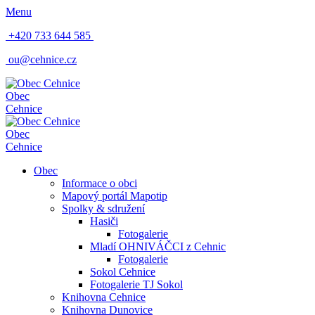
Menu
+420 733 644 585
ou@cehnice.cz
Obec
Cehnice
Obec
Cehnice
Obec
Informace o obci
Mapový portál Mapotip
Spolky & sdružení
Hasiči
Fotogalerie
Mladí OHNIVÁČCI z Cehnic
Fotogalerie
Sokol Cehnice
Fotogalerie TJ Sokol
Knihovna Cehnice
Knihovna Dunovice