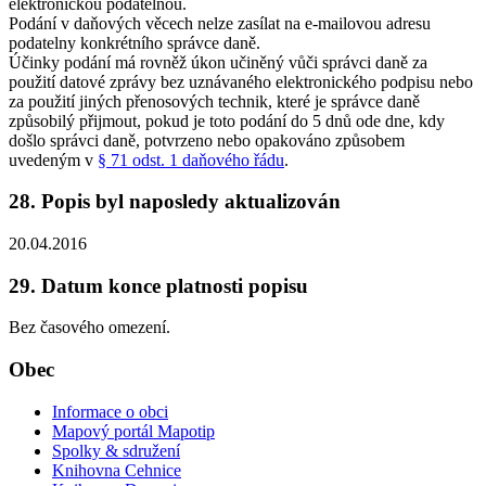
elektronickou podatelnou.
Podání v daňových věcech nelze zasílat na e-mailovou adresu
podatelny konkrétního správce daně.
Účinky podání má rovněž úkon učiněný vůči správci daně za
použití datové zprávy bez uznávaného elektronického podpisu nebo
za použití jiných přenosových technik, které je správce daně
způsobilý přijmout, pokud je toto podání do 5 dnů ode dne, kdy
došlo správci daně, potvrzeno nebo opakováno způsobem
uvedeným v
§ 71 odst. 1 daňového řádu
.
28. Popis byl naposledy aktualizován
20.04.2016
29. Datum konce platnosti popisu
Bez časového omezení.
Obec
Informace o obci
Mapový portál Mapotip
Spolky & sdružení
Knihovna Cehnice