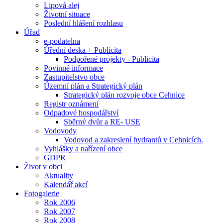
Lipová alej
Životní situace
Poslední hlášení rozhlasu
Úřad
e-podatelna
Úřední deska + Publicita
Podpořené projekty - Publicita
Povinné informace
Zastupitelstvo obce
Územní plán a Strategický plán
Strategický plán rozvoje obce Cehnice
Registr oznámení
Odpadové hospodářství
Sběrný dvůr a RE- USE
Vodovody
Vodovod a zakreslení hydrantů v Cehnicích.
Vyhlášky a nařízení obce
GDPR
Život v obci
Aktuality
Kalendář akcí
Fotogalerie
Rok 2006
Rok 2007
Rok 2008