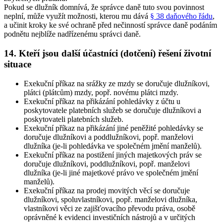
Pokud se dlužník domnívá, že správce daně tuto svou povinnost
neplní, může využít možnosti, kterou mu dává
§ 38 daňového řádu
,
a učinit kroky ke své ochraně před nečinností správce daně podáním
podnětu nejblíže nadřízenému správci daně.
14. Kteří jsou další účastníci (dotčení) řešení životní
situace
Exekuční příkaz na srážky ze mzdy se doručuje dlužníkovi,
plátci (plátcům) mzdy, popř. novému plátci mzdy
.
Exekuční příkaz na přikázání pohledávky z účtu u
poskytovatele platebních služeb se doručuje dlužníkovi a
poskytovateli platebních služeb
.
Exekuční příkaz na přikázání jiné peněžité pohledávky se
doručuje dlužníkovi a poddlužníkovi, popř. manželovi
dlužníka (je-li pohledávka ve společném jmění manželů)
.
Exekuční příkaz na postižení jiných majetkových práv se
doručuje dlužníkovi, poddlužníkovi, popř. manželovi
dlužníka (je-li jiné majetkové právo ve společném jmění
manželů)
.
Exekuční příkaz na prodej movitých věcí se doručuje
dlužníkovi, spoluvlastníkovi, popř. manželovi dlužníka,
vlastníkovi věci ze zajišťovacího převodu práva, osobě
oprávněné k evidenci investičních nástrojů a v určitých