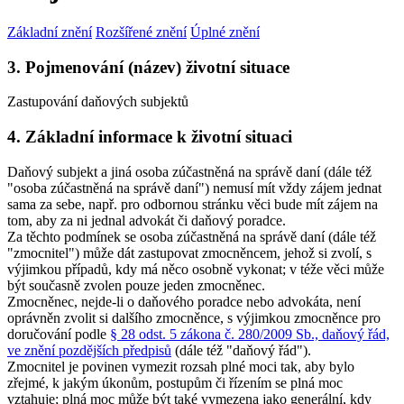
Základní znění
Rozšířené znění
Úplné znění
3. Pojmenování (název) životní situace
Zastupování daňových subjektů
4. Základní informace k životní situaci
Daňový subjekt a jiná osoba zúčastněná na správě daní (dále též
"osoba zúčastněná na správě daní") nemusí mít vždy zájem jednat
sama za sebe, např. pro odbornou stránku věci bude mít zájem na
tom, aby za ni jednal advokát či daňový poradce.
Za těchto podmínek se osoba zúčastněná na správě daní (dále též
"zmocnitel") může dát zastupovat zmocněncem, jehož si zvolí, s
výjimkou případů, kdy má něco osobně vykonat; v téže věci může
být současně zvolen pouze jeden zmocněnec.
Zmocněnec, nejde-li o daňového poradce nebo advokáta, není
oprávněn zvolit si dalšího zmocněnce, s výjimkou zmocněnce pro
doručování podle
§ 28 odst. 5 zákona č. 280/2009 Sb., daňový řád,
ve znění pozdějších předpisů
(dále též "daňový řád")
.
Zmocnitel je povinen vymezit rozsah plné moci tak, aby bylo
zřejmé, k jakým úkonům, postupům či řízením se plná moc
vztahuje; plná moc může být také vymezena jako generální, kdy