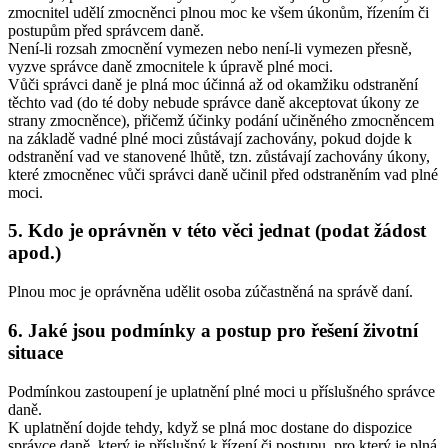
zmocnitel udělí zmocněnci plnou moc ke všem úkonům, řízením či
postupům před správcem daně.
Není-li rozsah zmocnění vymezen nebo není-li vymezen přesně,
vyzve správce daně zmocnitele k úpravě plné moci.
Vůči správci daně je plná moc účinná až od okamžiku odstranění
těchto vad (do té doby nebude správce daně akceptovat úkony ze
strany zmocněnce), přičemž účinky podání učiněného zmocněncem
na základě vadné plné moci zůstávají zachovány, pokud dojde k
odstranění vad ve stanovené lhůtě, tzn. zůstávají zachovány úkony,
které zmocněnec vůči správci daně učinil před odstraněním vad plné
moci.
5. Kdo je oprávněn v této věci jednat (podat žádost
apod.)
Plnou moc je oprávněna udělit osoba zúčastněná na správě daní.
6. Jaké jsou podmínky a postup pro řešení životní
situace
Podmínkou zastoupení je uplatnění plné moci u příslušného správce
daně.
K uplatnění dojde tehdy, když se plná moc dostane do dispozice
správce daně, který je příslušný k řízení či postupu, pro který je plná