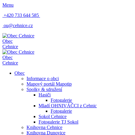
Menu
+420 733 644 585
ou@cehnice.cz
Obec
Cehnice
Obec
Cehnice
Obec
Informace o obci
Mapový portál Mapotip
Spolky & sdružení
Hasiči
Fotogalerie
Mladí OHNIVÁČCI z Cehnic
Fotogalerie
Sokol Cehnice
Fotogalerie TJ Sokol
Knihovna Cehnice
Knihovna Dunovice