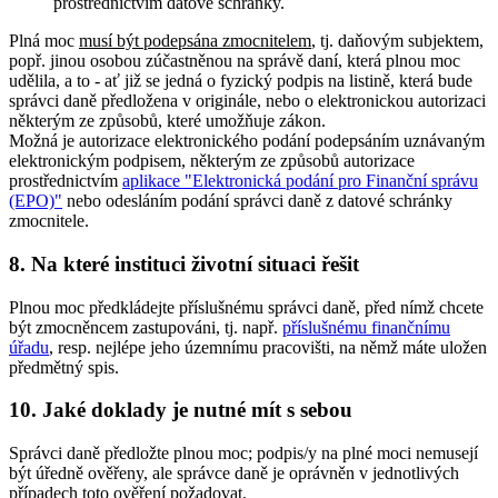
prostřednictvím datové schránky.
Plná moc
musí být podepsána zmocnitelem
, tj. daňovým subjektem,
popř. jinou osobou zúčastněnou na správě daní, která plnou moc
udělila, a to - ať již se jedná o fyzický podpis na listině, která bude
správci daně předložena v originále, nebo o elektronickou autorizaci
některým ze způsobů, které umožňuje zákon.
Možná je autorizace elektronického podání podepsáním uznávaným
elektronickým podpisem, některým ze způsobů autorizace
prostřednictvím
aplikace "Elektronická podání pro Finanční správu
(EPO)"
nebo odesláním podání správci daně z datové schránky
zmocnitele.
8. Na které instituci životní situaci řešit
Plnou moc předkládejte příslušnému správci daně, před nímž chcete
být zmocněncem zastupováni, tj. např.
příslušnému finančnímu
úřadu
, resp. nejlépe jeho územnímu pracovišti, na němž máte uložen
předmětný spis.
10. Jaké doklady je nutné mít s sebou
Správci daně předložte plnou moc; podpis/y na plné moci nemusejí
být úředně ověřeny, ale správce daně je oprávněn v jednotlivých
případech toto ověření požadovat.