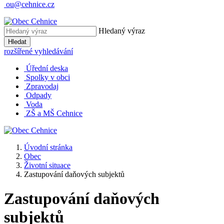
ou@cehnice.cz
Hledaný výraz
Hledat
rozšířené vyhledávání
Úřední deska
Spolky v obci
Zpravodaj
Odpady
Voda
ZŠ a MŠ Cehnice
Úvodní stránka
Obec
Životní situace
Zastupování daňových subjektů
Zastupování daňových
subjektů