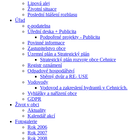
Lipová alej
Životní situace
Poslední hlášení rozhlasu
Úřad
e-podatelna
Úřední deska + Publicita
Podpořené projekty - Publicita
Povinné informace
Zastupitelstvo obce
Územní plán a Strategický plán
Strategický plán rozvoje obce Cehnice
Registr oznámení
Odpadové hospodářství
Sběrný dvůr a RE- USE
Vodovody
Vodovod a zakreslení hydrantů v Cehnicích.
Vyhlášky a nařízení obce
GDPR
Život v obci
Aktuality
Kalendář akcí
Fotogalerie
Rok 2006
Rok 2007
Rok 2008