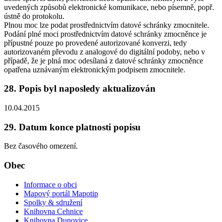
uvedených způsobů elektronické komunikace, nebo písemně, popř.
ústně do protokolu.
Plnou moc lze podat prostřednictvím datové schránky zmocnitele.
Podání plné moci prostřednictvím datové schránky zmocněnce je
přípustné pouze po provedené autorizované konverzi, tedy
autorizovaném převodu z analogové do digitální podoby, nebo v
případě, že je plná moc odesílaná z datové schránky zmocněnce
opatřena uznávaným elektronickým podpisem zmocnitele.
28. Popis byl naposledy aktualizován
10.04.2015
29. Datum konce platnosti popisu
Bez časového omezení.
Obec
Informace o obci
Mapový portál Mapotip
Spolky & sdružení
Knihovna Cehnice
Knihovna Dunovice