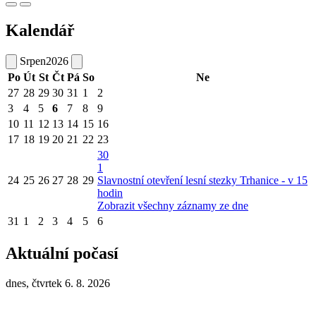
Kalendář
Srpen
2026
Po
Út
St
Čt
Pá
So
Ne
27
28
29
30
31
1
2
3
4
5
6
7
8
9
10
11
12
13
14
15
16
17
18
19
20
21
22
23
30
1
24
25
26
27
28
29
Slavnostní otevření lesní stezky Trhanice - v 15
hodin
Zobrazit všechny záznamy ze dne
31
1
2
3
4
5
6
Aktuální počasí
dnes, čtvrtek 6. 8. 2026