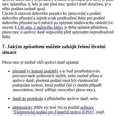
moc uplatněna, tj. kdy je tato plná moc správci daně doručena, je u
něho podána osobně apod.
Chcete-li zmocnit daňového poradce ke zpracování a podání
daňového přiznání a zajistit si tak prodloužení lhůty pro podání
daňového přiznání na 6 měsíců po uplynutí zdaňovacího období (ve
smyslu
§ 136 odst. 2 daňového řádu
), je třeba uplatnit příslušnou
plnou moc u správce daně nejpozději před uplynutím neprodloužené
lhůty.
7. Jakým způsobem můžete zahájit řešení životní
situace
Plnou moc je možné vůči správci daně uplatnit:
písemně (v listinné podobě)
, a to buď prostřednictvím
provozovatele poštovních služeb, nebo osobně přímo u
správce daně; písemná podání musí být vlastnoručně
podepsána osobou, která podání činí (v daném případě
zmocnitelem, který uděluje zmocněnci plnou moc),
ústně do protokolu
u příslušného správce daně, nebo
elektronicky
(blíže viz bod 16) za použití
aplikace
"Elektronická podání pro Finanční správu (EPO)"
, popř.