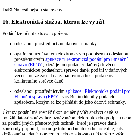
Další činnosti nejsou stanoveny.
16. Elektronická služba, kterou lze využít
Podání lze učinit datovou zprávou:
odeslanou prostřednictvím datové schránky,
opatřenou uznávaným elektronickým podpisem a odeslanou
prostřednictvím
aplikace "Elektronická podání pro Finanční
správu (EPO)"
, která je pro podání v daňových věcech
elektronickou podatelnou správce daně; podání v daňových
věcech nelze zasílat na e-mailovou adresu podatelny
konkrétního správce daně,
odeslanou prostřednictvím
aplikace "Elektronická podání pro
Finanční správu (EPO)"
s ověřením identity podatele
způsobem, kterým se lze přihlásit do jeho datové schránky.
Účinky podání má rovněž úkon učiněný vůči správci daně za
použití datové zprávy bez uznávaného elektronického podpisu nebo
za použití jiných přenosových technik, které je správce daně
způsobilý přijmout, pokud je toto podání do 5 dnů ode dne, kdy
došlo správci daně, potvrzeno nebo opakováno některým z výše