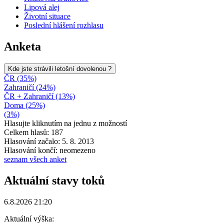
Lipová alej
Životní situace
Poslední hlášení rozhlasu
Anketa
Kde jste strávili letošní dovolenou ?
ČR (35%)
Zahraničí (24%)
ČR + Zahraničí (13%)
Doma (25%)
(3%)
Hlasujte kliknutím na jednu z možností
Celkem hlasů: 187
Hlasování začalo: 5. 8. 2013
Hlasování končí: neomezeno
seznam všech anket
Aktuální stavy toků
6.8.2026 21:20
Aktuální výška: