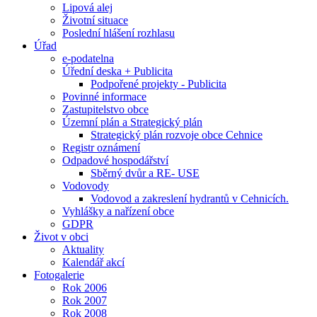
Lipová alej
Životní situace
Poslední hlášení rozhlasu
Úřad
e-podatelna
Úřední deska + Publicita
Podpořené projekty - Publicita
Povinné informace
Zastupitelstvo obce
Územní plán a Strategický plán
Strategický plán rozvoje obce Cehnice
Registr oznámení
Odpadové hospodářství
Sběrný dvůr a RE- USE
Vodovody
Vodovod a zakreslení hydrantů v Cehnicích.
Vyhlášky a nařízení obce
GDPR
Život v obci
Aktuality
Kalendář akcí
Fotogalerie
Rok 2006
Rok 2007
Rok 2008