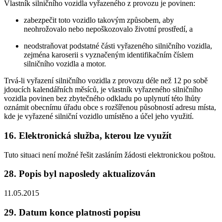
Vlastník silničního vozidla vyřazeného z provozu je povinen:
zabezpečit toto vozidlo takovým způsobem, aby
neohrožovalo nebo nepoškozovalo životní prostředí, a
neodstraňovat podstatné části vyřazeného silničního vozidla,
zejména karoserii s vyznačeným identifikačním číslem
silničního vozidla a motor.
Trvá-li vyřazení silničního vozidla z provozu déle než 12 po sobě
jdoucích kalendářních měsíců, je vlastník vyřazeného silničního
vozidla povinen bez zbytečného odkladu po uplynutí této lhůty
oznámit obecnímu úřadu obce s rozšířenou působností adresu místa,
kde je vyřazené silniční vozidlo umístěno a účel jeho využití.
16. Elektronická služba, kterou lze využít
Tuto situaci není možné řešit zasláním žádosti elektronickou poštou.
28. Popis byl naposledy aktualizován
11.05.2015
29. Datum konce platnosti popisu