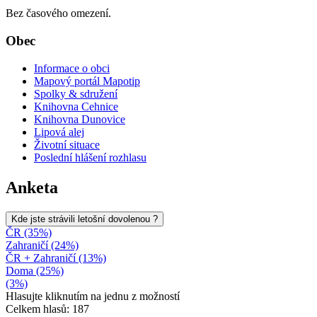
Bez časového omezení.
Obec
Informace o obci
Mapový portál Mapotip
Spolky & sdružení
Knihovna Cehnice
Knihovna Dunovice
Lipová alej
Životní situace
Poslední hlášení rozhlasu
Anketa
Kde jste strávili letošní dovolenou ?
ČR (35%)
Zahraničí (24%)
ČR + Zahraničí (13%)
Doma (25%)
(3%)
Hlasujte kliknutím na jednu z možností
Celkem hlasů: 187