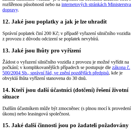
rozšířenou působností nebo na
internetových stránkách Ministerstva
dopravy
.
12. Jaké jsou poplatky a jak je lze uhradit
Správní poplatek činí 200 Kč; v případě vyřazení silničního vozidla
z provozu z důvodu odcizení se poplatek nevybírá.
13. Jaké jsou lhůty pro vyřízení
Žádost o vyřazení silničního vozidla z provozu je možné vyřídit na
počkání; v komplikovanějších případech se postupuje dle
zákona č.
500/2004 Sb., správní řád, ve znění pozdějších předpisů
, kde je
obvyklá lhůta vyřízení stanovena do 30 dnů.
14. Kteří jsou další účastníci (dotčení) řešení životní
situace
Dalším účastníkem může být zmocněnec (s plnou mocí k provedení
úkonu) nebo leasingová společnost.
15. Jaké další činnosti jsou po žadateli požadovány