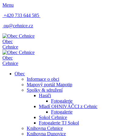
Menu
+420 733 644 585
ou@cehnice.cz
Obec
Cehnice
Obec
Cehnice
Obec
Informace o obci
Mapový portál Mapotip
Spolky & sdružení
Hasiči
Fotogalerie
Mladí OHNIVÁČCI z Cehnic
Fotogalerie
Sokol Cehnice
Fotogalerie TJ Sokol
Knihovna Cehnice
Knihovna Dunovice