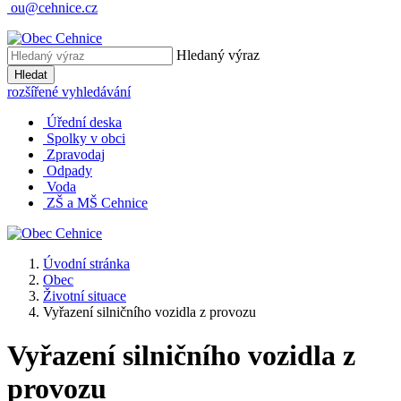
ou@cehnice.cz
Hledaný výraz
Hledat
rozšířené vyhledávání
Úřední deska
Spolky v obci
Zpravodaj
Odpady
Voda
ZŠ a MŠ Cehnice
Úvodní stránka
Obec
Životní situace
Vyřazení silničního vozidla z provozu
Vyřazení silničního vozidla z
provozu