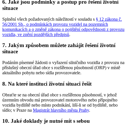
6. Jaké jsou podmínky a postup pro řešení životní
situace
Splnění všech požadovaných náležitostí v souladu s
§ 12 zákona č.
56/2001 Sb., o podmínkách provozu vozidel na pozemních
komunikacích a o změně zákona o pojištění odpovědnosti z provozu
vozidla, ve znění pozdějších předpisů
.
7. Jakým způsobem můžete zahájit řešení životní
situace
Podáním písemné žádosti o vyřazení silničního vozidla z provozu na
příslušný obecní úřad obce s rozšířenou působností (ORP) v místě
aktuálního pobytu nebo sídla provozovatele.
8. Na které instituci životní situaci řešit
Obraťte se na obecní úřad obce s rozšířenou působností, v jehož
územním obvodu má provozovatel motorového nebo přípojného
vozidla bydliště nebo místo podnikání, liší-li se od bydliště, nebo
sídlo; v Praze na
Magistrát hlavního města Prahy
.
10. Jaké doklady je nutné mít s sebou