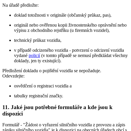
Na úřadě předložte:
doklad totožnosti v originále (občanský průkaz, pas),
originál nebo ověřenou kopii živnostenského oprávnění nebo
výpisu z obchodního rejstříku (u firemních vozidel),
technický průkaz vozidla,
v případě odcizeného vozidla - potvrzení o odcizení vozidla
vydané
policií
(v tomto případě se nemusí předkládat všechny
doklady, jen ty existující).
Předložení dokladu o pojištění vozidla se nepožaduje.
Odevzdejte:
osvědčení o registraci vozidla a
tabulky registrační značky.
11. Jaké jsou potřebné formuláře a kde jsou k
dispozici
Formulář - "Žádost o vyřazení silničního vozidla z provozu a zápis
zániku silničního vozidla" je k dispozici na obecních úřadech obcí s