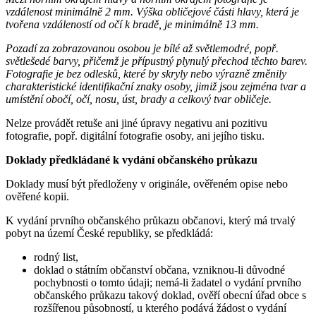
vzdálenost minimálně 2 mm. Výška obličejové části hlavy, která je
tvořena vzdáleností od očí k bradě, je minimálně 13 mm.
Pozadí za zobrazovanou osobou je bílé až světlemodré, popř.
světlešedé barvy, přičemž je přípustný plynulý přechod těchto barev.
Fotografie je bez odlesků, které by skryly nebo výrazně změnily
charakteristické identifikační znaky osoby, jimiž jsou zejména tvar a
umístění obočí, očí, nosu, úst, brady a celkový tvar obličeje.
Nelze provádět retuše ani jiné úpravy negativu ani pozitivu
fotografie, popř. digitální fotografie osoby, ani jejího tisku.
Doklady předkládané k vydání občanského průkazu
Doklady musí být předloženy v originále, ověřeném opise nebo
ověřené kopii.
K vydání prvního občanského průkazu občanovi, který má trvalý
pobyt na území České republiky, se předkládá:
rodný list,
doklad o státním občanství občana, vzniknou-li důvodné
pochybnosti o tomto údaji; nemá-li žadatel o vydání prvního
občanského průkazu takový doklad, ověří obecní úřad obce s
rozšířenou působností, u kterého podává žádost o vydání