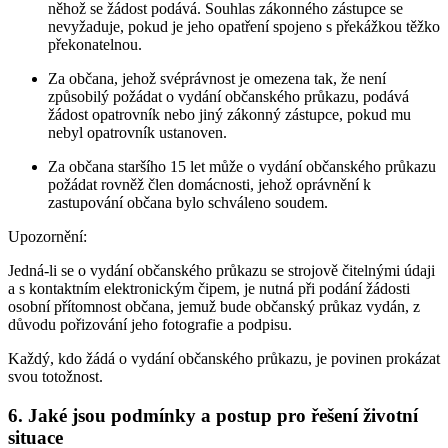
něhož se žádost podává. Souhlas zákonného zástupce se
nevyžaduje, pokud je jeho opatření spojeno s překážkou těžko
překonatelnou.
Za občana, jehož svéprávnost je omezena tak, že není
způsobilý požádat o vydání občanského průkazu, podává
žádost opatrovník nebo jiný zákonný zástupce, pokud mu
nebyl opatrovník ustanoven.
Za občana staršího 15 let může o vydání občanského průkazu
požádat rovněž člen domácnosti, jehož oprávnění k
zastupování občana bylo schváleno soudem.
Upozornění:
Jedná-li se o vydání občanského průkazu se strojově čitelnými údaji
a s kontaktním elektronickým čipem, je nutná při podání žádosti
osobní přítomnost občana, jemuž bude občanský průkaz vydán, z
důvodu pořizování jeho fotografie a podpisu.
Každý, kdo žádá o vydání občanského průkazu, je povinen prokázat
svou totožnost.
6. Jaké jsou podmínky a postup pro řešení životní
situace