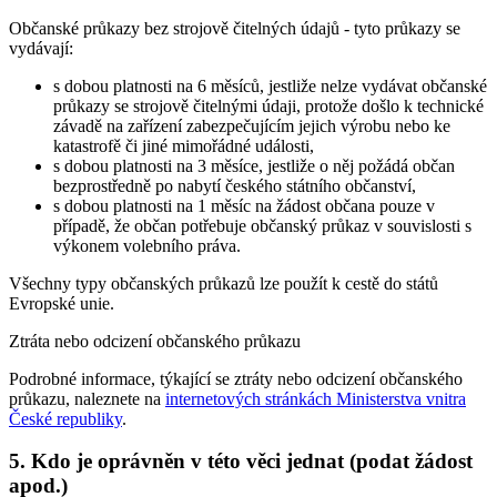
Občanské průkazy bez strojově čitelných údajů - tyto průkazy se
vydávají:
s dobou platnosti na 6 měsíců, jestliže nelze vydávat občanské
průkazy se strojově čitelnými údaji, protože došlo k technické
závadě na zařízení zabezpečujícím jejich výrobu nebo ke
katastrofě či jiné mimořádné události,
s dobou platnosti na 3 měsíce, jestliže o něj požádá občan
bezprostředně po nabytí českého státního občanství,
s dobou platnosti na 1 měsíc na žádost občana pouze v
případě, že občan potřebuje občanský průkaz v souvislosti s
výkonem volebního práva.
Všechny typy občanských průkazů lze použít k cestě do států
Evropské unie.
Ztráta nebo odcizení občanského průkazu
Podrobné informace, týkající se ztráty nebo odcizení občanského
průkazu, naleznete na
internetových stránkách Ministerstva vnitra
České republiky
.
5. Kdo je oprávněn v této věci jednat (podat žádost
apod.)