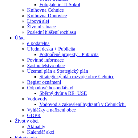
Fotogalerie TJ Sokol
Knihovna Cehnice
Knihovna Dunovice
Lipová alej
Životní situace
Poslední hlášení rozhlasu
Úřad
e-podatelna
Úřední deska + Publicita
Podpořené projekty - Publicita
Povinné informace
Zastupitelstvo obce
Územní plán a Strategický plán
Strategický plán rozvoje obce Cehnice
Registr oznámení
Odpadové hospodářství
Sběrný dvůr a RE- USE
Vodovody
Vodovod a zakreslení hydrantů v Cehnicích.
Vyhlášky a nařízení obce
GDPR
Život v obci
Aktuality
Kalendář akcí
Fotogalerie