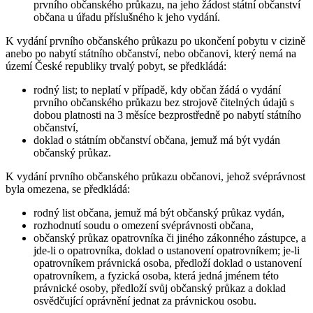
prvního občanského průkazu, na jeho žádost státní občanství
občana u úřadu příslušného k jeho vydání.
K vydání prvního občanského průkazu po ukončení pobytu v cizině
anebo po nabytí státního občanství, nebo občanovi, který nemá na
území České republiky trvalý pobyt, se předkládá:
rodný list; to neplatí v případě, kdy občan žádá o vydání
prvního občanského průkazu bez strojově čitelných údajů s
dobou platnosti na 3 měsíce bezprostředně po nabytí státního
občanství,
doklad o státním občanství občana, jemuž má být vydán
občanský průkaz.
K vydání prvního občanského průkazu občanovi, jehož svéprávnost
byla omezena, se předkládá:
rodný list občana, jemuž má být občanský průkaz vydán,
rozhodnutí soudu o omezení svéprávnosti občana,
občanský průkaz opatrovníka či jiného zákonného zástupce, a
jde-li o opatrovníka, doklad o ustanovení opatrovníkem; je-li
opatrovníkem právnická osoba, předloží doklad o ustanovení
opatrovníkem, a fyzická osoba, která jedná jménem této
právnické osoby, předloží svůj občanský průkaz a doklad
osvědčující oprávnění jednat za právnickou osobu.