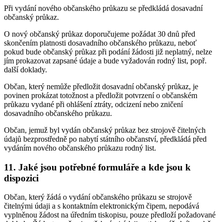
Při vydání nového občanského průkazu se předkládá dosavadní
občanský průkaz.
O nový občanský průkaz doporučujeme požádat 30 dnů před
skončením platnosti dosavadního občanského průkazu, neboť
pokud bude občanský průkaz při podání žádosti již neplatný, nelze
jím prokazovat zapsané údaje a bude vyžadován rodný list, popř.
další doklady.
Občan, který nemůže předložit dosavadní občanský průkaz, je
povinen prokázat totožnost a předložit potvrzení o občanském
průkazu vydané při ohlášení ztráty, odcizení nebo zničení
dosavadního občanského průkazu.
Občan, jemuž byl vydán občanský průkaz bez strojově čitelných
údajů bezprostředně po nabytí státního občanství, předkládá před
vydáním nového občanského průkazu rodný list.
11. Jaké jsou potřebné formuláře a kde jsou k
dispozici
Občan, který žádá o vydání občanského průkazu se strojově
čitelnými údaji a s kontaktním elektronickým čipem, nepodává
vyplněnou žádost na úředním tiskopisu, pouze předloží požadované