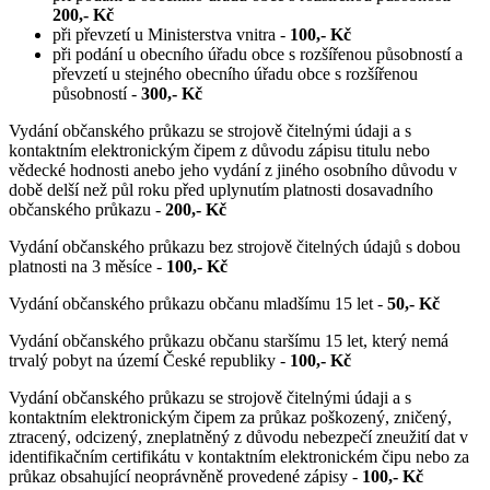
200,- Kč
při převzetí u Ministerstva vnitra -
100,- Kč
při podání u obecního úřadu obce s rozšířenou působností a
převzetí u stejného obecního úřadu obce s rozšířenou
působností -
300,- Kč
Vydání občanského průkazu se strojově čitelnými údaji a s
kontaktním elektronickým čipem z důvodu zápisu titulu nebo
vědecké hodnosti anebo jeho vydání z jiného osobního důvodu v
době delší než půl roku před uplynutím platnosti dosavadního
občanského průkazu -
200,- Kč
Vydání občanského průkazu bez strojově čitelných údajů s dobou
platnosti na 3 měsíce -
100,- Kč
Vydání občanského průkazu občanu mladšímu 15 let -
50,- Kč
Vydání občanského průkazu občanu staršímu 15 let, který nemá
trvalý pobyt na území České republiky -
100,- Kč
Vydání občanského průkazu se strojově čitelnými údaji a s
kontaktním elektronickým čipem za průkaz poškozený, zničený,
ztracený, odcizený, zneplatněný z důvodu nebezpečí zneužití dat v
identifikačním certifikátu v kontaktním elektronickém čipu nebo za
průkaz obsahující neoprávněně provedené zápisy -
100,- Kč