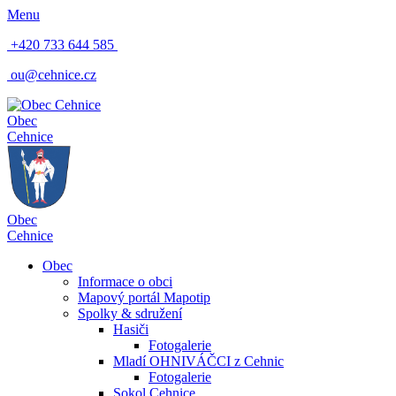
Menu
+420 733 644 585
ou@cehnice.cz
Obec
Cehnice
Obec
Cehnice
Obec
Informace o obci
Mapový portál Mapotip
Spolky & sdružení
Hasiči
Fotogalerie
Mladí OHNIVÁČCI z Cehnic
Fotogalerie
Sokol Cehnice