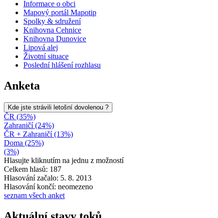
Informace o obci
Mapový portál Mapotip
Spolky & sdružení
Knihovna Cehnice
Knihovna Dunovice
Lipová alej
Životní situace
Poslední hlášení rozhlasu
Anketa
Kde jste strávili letošní dovolenou ?
ČR (35%)
Zahraničí (24%)
ČR + Zahraničí (13%)
Doma (25%)
(3%)
Hlasujte kliknutím na jednu z možností
Celkem hlasů: 187
Hlasování začalo: 5. 8. 2013
Hlasování končí: neomezeno
seznam všech anket
Aktuální stavy toků