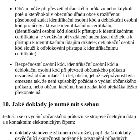
Občan může při převzetí občanského průkazu nebo kdykoli
poté u kteréhokoliv obecního úřadu obce s rozšířenou
působností zadat identifikační osobní kód a deblokační osobní
kód pro účely aktivace identifikačního certifikátu;
(identifikační osobní kód slouží k přístupu k identifikačnímu
certifikátu a je využíván při vzdálené autentizaci držitele a k
přístupu k identifikačním údajům držitele; deblokační osobní
kód slouží k odblokování přístupu k identifikačnímu
certifikátu).
Bezpečnostní osobní kód, identifikační osobní kód a
deblokační osobní kód při převzetí občanského průkazu
nezadává občan mladší 15 let, občan, jehož svéprávnost byla
omezena tak, že není způsobilý požádat o vydání občanského
průkazu, nebo občan, kterému brání zadat kód překážka těžko
překonatelná.
10. Jaké doklady je nutné mít s sebou
Jedná-li se o vydání občanského průkazu se strojově čitelnými údaji
a s kontaktním elektronickým čipem:
doklady stanovené zákonem (viz níže), popř. další doklady
osvědčující skutečnosti potřebné k odstranění případných