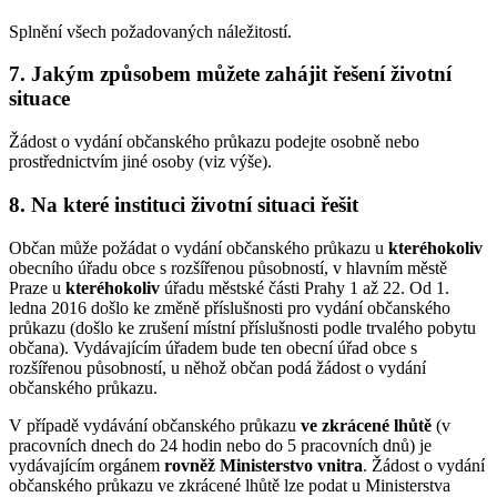
Splnění všech požadovaných náležitostí.
7. Jakým způsobem můžete zahájit řešení životní
situace
Žádost o vydání občanského průkazu podejte osobně nebo
prostřednictvím jiné osoby (viz výše).
8. Na které instituci životní situaci řešit
Občan může požádat o vydání občanského průkazu u
kteréhokoliv
obecního úřadu obce s rozšířenou působností, v hlavním městě
Praze u
kteréhokoliv
úřadu městské části Prahy 1 až 22. Od 1.
ledna 2016 došlo ke změně příslušnosti pro vydání občanského
průkazu (došlo ke zrušení místní příslušnosti podle trvalého pobytu
občana). Vydávajícím úřadem bude ten obecní úřad obce s
rozšířenou působností, u něhož občan podá žádost o vydání
občanského průkazu.
V případě vydávání občanského průkazu
ve zkrácené lhůtě
(v
pracovních dnech do 24 hodin nebo do 5 pracovních dnů) je
vydávajícím orgánem
rovněž Ministerstvo vnitra
. Žádost o vydání
občanského průkazu ve zkrácené lhůtě lze podat u Ministerstva