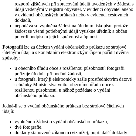
rozporů zjištěných při zpracování údajů uvedených v žádosti s
údaji vedenými v registru obyvatel, v evidenci obyvatel anebo
v evidenci občanských průkazů nebo v evidenci cestovních
dokladů,
nepodává se vyplněná žádost na úředním tiskopisu, protože
žádost se všemi potřebnými údaji vytiskne úředník a občan
potvrdí podpisem jejich správnost a úplnost.
Fotografii
lze za účelem vydání občanského průkazu se strojově
čitelnými údaji a s kontaktním elektronickým čipem pořídit dvěma
způsoby:
u obecního úřadu obce s rozšířenou působností; fotografii
pořizuje úředník při podání žádosti,
u fotografa, který ji elektronicky zašle prostřednictvím datové
schránky Ministerstva vnitra obecnímu úřadu obce s
rozšířenou působností, u něhož požádáte o vydání
občanského průkazu.
Jedná-li se o vydání občanského průkazu bez strojově čitelných
údajů:
vyplněnou žádost o vydání občanského průkazu,
dvě fotografie,
doklady stanovené zákonem (viz níže), popř. další doklady