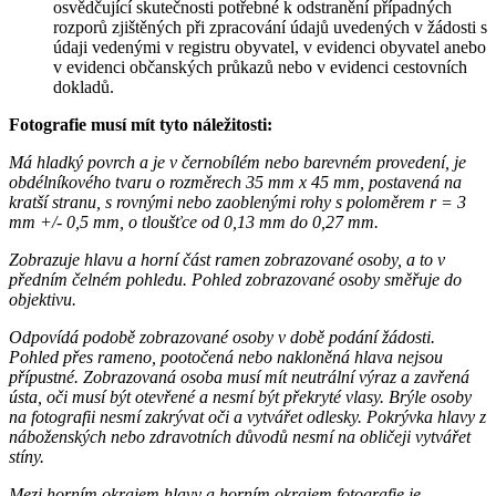
osvědčující skutečnosti potřebné k odstranění případných
rozporů zjištěných při zpracování údajů uvedených v žádosti s
údaji vedenými v registru obyvatel, v evidenci obyvatel anebo
v evidenci občanských průkazů nebo v evidenci cestovních
dokladů.
Fotografie musí mít tyto náležitosti:
Má hladký povrch a je v černobílém nebo barevném provedení, je
obdélníkového tvaru o rozměrech 35 mm x 45 mm, postavená na
kratší stranu, s rovnými nebo zaoblenými rohy s poloměrem r = 3
mm +/- 0,5 mm, o tloušťce od 0,13 mm do 0,27 mm.
Zobrazuje hlavu a horní část ramen zobrazované osoby, a to v
předním čelném pohledu. Pohled zobrazované osoby směřuje do
objektivu.
Odpovídá podobě zobrazované osoby v době podání žádosti.
Pohled přes rameno, pootočená nebo nakloněná hlava nejsou
přípustné. Zobrazovaná osoba musí mít neutrální výraz a zavřená
ústa, oči musí být otevřené a nesmí být překryté vlasy. Brýle osoby
na fotografii nesmí zakrývat oči a vytvářet odlesky. Pokrývka hlavy z
náboženských nebo zdravotních důvodů nesmí na obličeji vytvářet
stíny.
Mezi horním okrajem hlavy a horním okrajem fotografie je