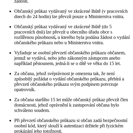
žádosti.
Občanský průkaz vydávaný ve zkrácené lhůtě (v pracovních
dnech do 24 hodin) lze převzít pouze u Ministerstva vnitra.
Občanský průkaz vydávaný ve zkrácené lhůtě (do 5
pracovních dnů) lze převzít u obecního úřadu obce s
rozšířenou působností
,
u kterého byla podána žádost o vydání
občanského průkazu nebo u Ministerstva vnitra.
Vyžaduje se osobní převzetí občanského průkazu občanem,
jemuž se vydává, nebo jeho zákonným zástupcem anebo
například pěstounem, jedná-li se o dítě ve věku do 15 let.
Za občana, jehož svéprávnost je omezena tak, že není
způsobilý požádat o vydání občanského průkazu, přebírá a
převzetí občanského průkazu svým podpisem potvrzuje
opatrovník.
Za občana staršího 15 let může občanský průkaz převzít člen
domácnosti, jehož oprávnění k zastupování občana bylo
schváleno soudem.
Při převzetí občanského průkazu si občan zadá bezpečnostní
osobní kód, který slouží k autentizaci držitele při fyzickém
prokázání jeho totožnosti.