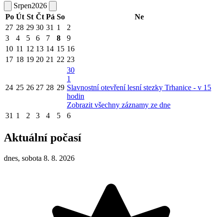
Srpen
2026
Po
Út
St
Čt
Pá
So
Ne
27
28
29
30
31
1
2
3
4
5
6
7
8
9
10
11
12
13
14
15
16
17
18
19
20
21
22
23
30
1
24
25
26
27
28
29
Slavnostní otevření lesní stezky Trhanice - v 15
hodin
Zobrazit všechny záznamy ze dne
31
1
2
3
4
5
6
Aktuální počasí
dnes, sobota 8. 8. 2026