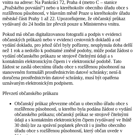
vnitra na adrese: Na Pankráci 72, Praha 4 (metro C – stanice
„Pražského povstání“) nebo u kteréhokoliv obecního úřadu obce s
rozšířenou působností, v hlavním městě Praze u kteréhokoliv úřadu
městské části Prahy 1 až 22. Upozorňujeme, že občanský průkaz
vydávaný do 24 hodin lze převzít pouze u Ministerstva vnitra.
Pokud má občan digitalizovanou fotografii a podpis v evidenci
občanských průkazů nebo v evidenci cestovních dokladů a od
vydání dokladu, pro jehož účel byly pořízeny, neuplynula doba delší
než 1 rok a nedošlo k podstatné změně podoby, může podat žádost o
vydání občanského průkazu se strojově čitelnými údaji a s
kontaktním elektronickým čipem i v elektronické podobě. Tato
žádost se zasílá obecnímu úřadu obce s rozšířenou působností na
stanoveném formuláři prostřednictvím datové schránky; není-li
doručena prostřednictvím datové schránky, musí být opatřena
uznávaným elektronickým podpisem.
Převzetí občanského průkazu
Občanský průkaz převezme občan u obecního úřadu obce s
rozšířenou působností, u kterého byla podána žádost o vydání
občanského průkazu; občanský průkaz se strojově čitelnými
údaji a s kontaktním elektronickým čipem (vydávaný ve lhůtě
30 dnů) lze za správní poplatek převzít i u jiného obecního
úřadu obce s rozšířenou působností, který občan uvede v