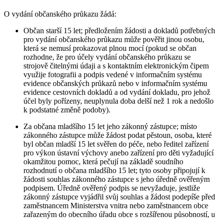
O vydání občanského průkazu žádá:
Občan starší 15 let; předložením žádosti a dokladů potřebných
pro vydání občanského průkazu může pověřit jinou osobu,
která se nemusí prokazovat plnou mocí (pokud se občan
rozhodne, že pro účely vydání občanského průkazu se
strojově čitelnými údaji a s kontaktním elektronickým čipem
využije fotografii a podpis vedené v informačním systému
evidence občanských průkazů nebo v informačním systému
evidence cestovních dokladů a od vydání dokladu, pro jehož
účel byly pořízeny, neuplynula doba delší než 1 rok a nedošlo
k podstatné změně podoby).
Za občana mladšího 15 let jeho zákonný zástupce; místo
zákonného zástupce může žádost podat pěstoun, osoba, které
byl občan mladší 15 let svěřen do péče, nebo ředitel zařízení
pro výkon ústavní výchovy anebo zařízení pro děti vyžadující
okamžitou pomoc, která pečují na základě soudního
rozhodnutí o občana mladšího 15 let; tyto osoby připojují k
žádosti souhlas zákonného zástupce s jeho úředně ověřeným
podpisem. Úředně ověřený podpis se nevyžaduje, jestliže
zákonný zástupce vyjádřil svůj souhlas a žádost podepíše před
zaměstnancem Ministerstva vnitra nebo zaměstnancem obce
zařazeným do obecního úřadu obce s rozšířenou působností, u