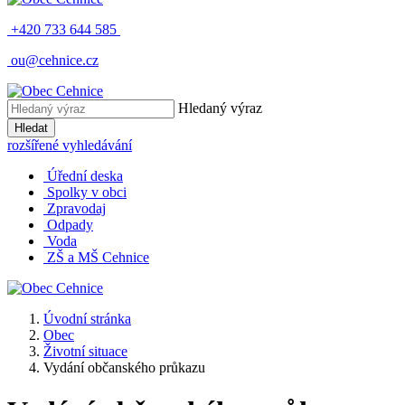
+420 733 644 585
ou@cehnice.cz
Hledaný výraz
Hledat
rozšířené vyhledávání
Úřední deska
Spolky v obci
Zpravodaj
Odpady
Voda
ZŠ a MŠ Cehnice
Úvodní stránka
Obec
Životní situace
Vydání občanského průkazu