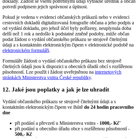
doklady. Žádost se všemi potřebnými údaji vytiskne úředník a občan
potvrdí podpisem jejich správnost a úplnost.
Pokud je vedena v evidenci občanských průkazů nebo v evidenci
cestovních dokladů digitalizovaná fotografie občana a jeho podpis a
od vydání dokladu, pro jehož účel byly pořízeny, neuplynula doba
delší než 1 rok a nedošlo k podstatné změně podoby, může občan
podat žádost o vydání občanského průkazu se strojově čitelnými
údaji a s kontaktním elektronickým čipem v elektronické podobě na
elektronickém formuláři
.
Formuláře žádosti o vydání občanského průkazu bez strojově
čitelných údajů jsou k dispozici u obecních úřadů obcí s rozšířenou
působností. Lze použít i žádost uveřejněnou na
internetových
stránkách Ministerstva vnitra České republiky
.
12. Jaké jsou poplatky a jak je lze uhradit
Vydání občanského průkazu se strojově čitelnými údaji a s
kontaktním elektronickým čipem ve lhůtě
do 24 hodin pracovního
dne
při podání a převzetí u Ministerstva vnitra -
1000,- Kč¨
při podání u obecního úřadu obce s rozšířenou působností -
500,- Kč