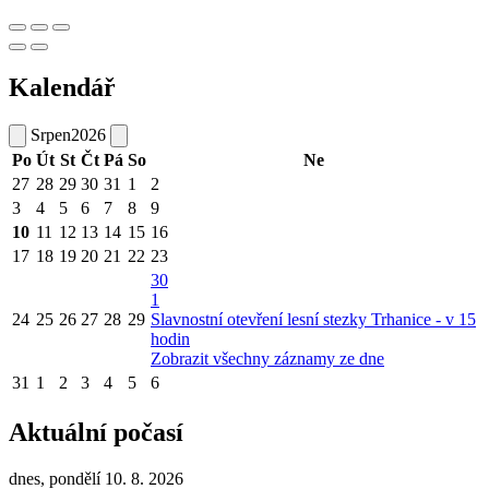
Kalendář
Srpen
2026
Po
Út
St
Čt
Pá
So
Ne
27
28
29
30
31
1
2
3
4
5
6
7
8
9
10
11
12
13
14
15
16
17
18
19
20
21
22
23
30
1
24
25
26
27
28
29
Slavnostní otevření lesní stezky Trhanice - v 15
hodin
Zobrazit všechny záznamy ze dne
31
1
2
3
4
5
6
Aktuální počasí
dnes, pondělí 10. 8. 2026