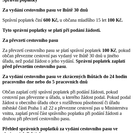
Za vydání cestovního pasu ve lhůtě 30 dnů
Správní poplatek činí
600 Kč,
u občana mladšího 15 let
100 Kč.
Tyto správní poplatky se platí při podání žádosti.
Za převzetí cestovního pasu
Za převzetí cestovního pasu se platí správní poplatek
100 Kč
, pokud
občan převezme cestovní pas vydaný ve lhůtě 30 dnů u jiného
úřadu, než podal žádost o jeho vydání.
Správní poplatek zaplatí
před převzetím cestovního pasu
.
Za vydání cestovního pasu ve zkrácených lhůtách do 24 hodin
pracovního dne nebo do 5 pracovních dnů
Občan zaplatí celý správní poplatek při podání žádosti, pokud
cestovní pas převezme u úřadu, u kterého žádost podal. Pokud podal
žádost u obecního úřadu obce s rozšířenou působností či úřadu
městské části Praha 1 až 22 a převezme cestovní pas u Ministerstva
vnitra, zaplatí první část správního poplatku při podání žádosti a
druhou při převzetí cestovního pasu.
Přehled správních poplatků za vydání cestovního pasu ve