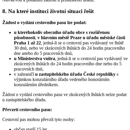
8. Na které instituci životní situaci řešit
Žádost o vydání cestovního pasu lze podat:
u kteréhokoliv obecního úřadu obce s rozšířenou
působností
,
v hlavním městě Praze u úřadu městské části
Praha 1 až 22
, jedná-li se o cestovní pas vydávaný ve lhůtě
30 dnů, nebo ve zkrácených lhůtách do 24 hodin pracovního
dne anebo do 5 pracovních dnů,
u Ministerstva vnitra
, jedná-li se o cestovní pas vydávaný ve
zkrácených lhůtách do 24 hodin pracovního dne nebo do 5
pracovních dnů,
v zahraničí
u zastupitelského úřadu České republiky
s
výjimkou konzulárního úřadu vedeného honorárním
konzulárním úředníkem.
Žádost o vydání cestovního pasu ve zkrácených lhůtách nelze podat
u zastupitelského úřadu.
Převzetí cestovního pasu:
Cestovní pas mohou převzít tyto osoby:
občan starší 15 let,