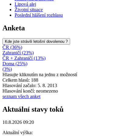
Lipová alej
Životní situace
Poslední hlášení rozhlasu
Anketa
Kde jste strávili letošní dovolenou ?
ČR (36%)
Zahraničí (23%)
ČR + Zahraničí (13%)
Doma (25%)
(3%)
Hlasujte kliknutím na jednu z možností
Celkem hlasů: 188
Hlasování začalo: 5. 8. 2013
Hlasování končí: neomezeno
seznam všech anket
Aktuální stavy toků
10.8.2026 09:20
Aktuální výška: