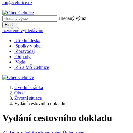
ou@cehnice.cz
Hledaný výraz
Hledat
rozšířené vyhledávání
Úřední deska
Spolky v obci
Zpravodaj
Odpady
Voda
ZŠ a MŠ Cehnice
Úvodní stránka
Obec
Životní situace
Vydání cestovního dokladu
Vydání cestovního dokladu
Základní znění
Rozšířené znění
Úplné znění