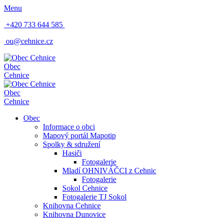
Menu
+420 733 644 585
ou@cehnice.cz
Obec
Cehnice
Obec
Cehnice
Obec
Informace o obci
Mapový portál Mapotip
Spolky & sdružení
Hasiči
Fotogalerie
Mladí OHNIVÁČCI z Cehnic
Fotogalerie
Sokol Cehnice
Fotogalerie TJ Sokol
Knihovna Cehnice
Knihovna Dunovice