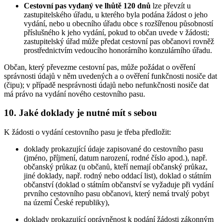
Cestovní pas vydaný ve lhůtě 120 dnů
lze převzít u
zastupitelského úřadu, u kterého byla podána žádost o jeho
vydání, nebo u obecního úřadu obce s rozšířenou působností
příslušného k jeho vydání, pokud to občan uvede v žádosti;
zastupitelský úřad může předat cestovní pas občanovi rovněž
prostřednictvím vedoucího honorárního konzulárního úřadu.
Občan, který převezme cestovní pas, může požádat o ověření
správnosti údajů v něm uvedených a o ověření funkčnosti nosiče dat
(čipu); v případě nesprávnosti údajů nebo nefunkčnosti nosiče dat
má právo na vydání nového cestovního pasu.
10. Jaké doklady je nutné mít s sebou
K žádosti o vydání cestovního pasu je třeba předložit:
doklady prokazující údaje zapisované do cestovního pasu
(jméno, příjmení, datum narození, rodné číslo apod.), např.
občanský průkaz (u občanů, kteří nemají občanský průkaz,
jiné doklady, např. rodný nebo oddací list), doklad o státním
občanství (doklad o státním občanství se vyžaduje při vydání
prvního cestovního pasu občanovi, který nemá trvalý pobyt
na území České republiky),
doklady prokazující oprávněnost k podání žádosti zákonným