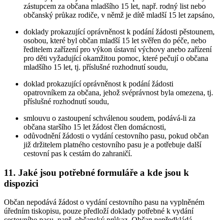
zástupcem za občana mladšího 15 let, např. rodný list nebo
občanský průkaz rodiče, v němž je dítě mladší 15 let zapsáno,
doklady prokazující oprávněnost k podání žádosti pěstounem,
osobou, které byl občan mladší 15 let svěřen do péče, nebo
ředitelem zařízení pro výkon ústavní výchovy anebo zařízení
pro děti vyžadující okamžitou pomoc, které pečují o občana
mladšího 15 let, tj. příslušné rozhodnutí soudu,
doklad prokazující oprávněnost k podání žádosti
opatrovníkem za občana, jehož svéprávnost byla omezena, tj.
příslušné rozhodnutí soudu,
smlouvu o zastoupení schválenou soudem, podává-li za
občana staršího 15 let žádost člen domácnosti,
odůvodnění žádosti o vydání cestovního pasu, pokud občan
již držitelem platného cestovního pasu je a potřebuje další
cestovní pas k cestám do zahraničí.
11. Jaké jsou potřebné formuláře a kde jsou k
dispozici
Občan nepodává žádost o vydání cestovního pasu na vyplněném
úředním tiskopisu, pouze předloží doklady potřebné k vydání
cestovního pasu, např. občanský průkaz. Občan nepředkládá