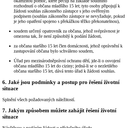
okamžitou pomoc, které pečují na základě soudního
rozhodnutí o občana mladšího 15 let; tyto osoby připojují k
žádosti souhlas zákonného zástupce s jeho ověřeným
podpisem (souhlas zákonného zástupce se nevyžaduje, pokud
je jeho opatření spojeno s překážkou těžko překonatelnou),
soudem určený opatrovník za občana, jehož svéprávnost je
omezena tak, že není způsobilý k podání žádosti,
za občana staršího 15 let člen domácnosti, jehož oprávnění k
zastupování občana bylo schváleno soudem,
Úřad pro mezinárodněprávní ochranu dětí, jde-li o osvojení
občana mladšího 15 let do ciziny; jedná-li se o nezletilého
občana staršího 15 let, dává tento úřad k žádosti souhlas.
6. Jaké jsou podmínky a postup pro řešení životní
situace
Splnění všech požadovaných náležitostí.
7. Jakým způsobem můžete zahájit řešení životní
situace
Návštěvou a podáním žádosti u příslušného úřadu.