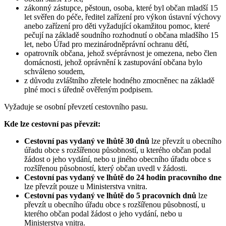
zákonný zástupce, pěstoun, osoba, které byl občan mladší 15
let svěřen do péče, ředitel zařízení pro výkon ústavní výchovy
anebo zařízení pro děti vyžadující okamžitou pomoc, které
pečují na základě soudního rozhodnutí o občana mladšího 15
let, nebo Úřad pro mezinárodněprávní ochranu dětí,
opatrovník občana, jehož svéprávnost je omezena, nebo člen
domácnosti, jehož oprávnění k zastupování občana bylo
schváleno soudem,
z důvodu zvláštního zřetele hodného zmocněnec na základě
plné moci s úředně ověřeným podpisem.
Vyžaduje se osobní převzetí cestovního pasu.
Kde lze cestovní pas převzít:
Cestovní pas vydaný ve lhůtě 30 dnů
lze převzít u obecního
úřadu obce s rozšířenou působností, u kterého občan podal
žádost o jeho vydání, nebo u jiného obecního úřadu obce s
rozšířenou působností, který občan uvedl v žádosti.
Cestovní pas vydaný ve lhůtě do 24 hodin pracovního dne
lze převzít pouze u Ministerstva vnitra.
Cestovní pas vydaný ve lhůtě do 5 pracovních dnů
lze
převzít u obecního úřadu obce s rozšířenou působností, u
kterého občan podal žádost o jeho vydání, nebo u
Ministerstva vnitra.