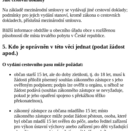
Na základě mezinárodní smlouvy se vydávají jiné cestovní doklady;
podmínky pro jejich vydání stanoví, kromě zákona o cestovních
dokladech, příslušná mezinárodní smlouva.
Bližší informace obdržíte u obecního úřadu obce s rozšířenou
působností dle místa trvalého pobytu v České republice.
5. Kdo je oprávněn v této věci jednat (podat žádost
apod.)
O vydání cestovního pasu může požádat:
občan starší 15 let, ale do doby zletilosti, tj. do 18 let, musí k
žádosti přiložit písemný souhlas zákonného zástupce s jeho
ověřeným podpisem; podpis lze ověřit u orgánu, u něhož se
žádost podává (souhlas zákonného zástupce se nevyžaduje,
pokud je jeho opatření spojeno s překážkou těžko
překonatelnou),
zákonný zástupce za občana mladšího 15 let; místo
zákonného zástupce může podat žádost pěstoun, osoba, které
byl občan mladší 15 let svěřen do péče, anebo ředitel zařízení
pro výkon ústavní výchovy anebo zařízení pro děti vyžadující