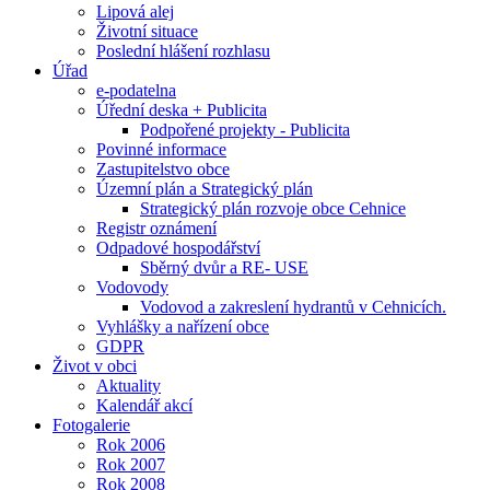
Lipová alej
Životní situace
Poslední hlášení rozhlasu
Úřad
e-podatelna
Úřední deska + Publicita
Podpořené projekty - Publicita
Povinné informace
Zastupitelstvo obce
Územní plán a Strategický plán
Strategický plán rozvoje obce Cehnice
Registr oznámení
Odpadové hospodářství
Sběrný dvůr a RE- USE
Vodovody
Vodovod a zakreslení hydrantů v Cehnicích.
Vyhlášky a nařízení obce
GDPR
Život v obci
Aktuality
Kalendář akcí
Fotogalerie
Rok 2006
Rok 2007
Rok 2008