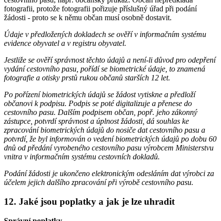
fotografii, protože fotografii pořizuje příslušný úřad při podání
žádosti - proto se k němu občan musí osobně dostavit.
Údaje v předložených dokladech se ověří v informačním systému
evidence obyvatel a v registru obyvatel.
Jestliže se ověří správnost těchto údajů a není-li důvod pro odepření
vydání cestovního pasu, pořídí se biometrické údaje, to znamená
fotografie a otisky prstů rukou občanů starších 12 let.
Po pořízení biometrických údajů se žádost vytiskne a předloží
občanovi k podpisu. Podpis se poté digitalizuje a přenese do
cestovního pasu. Dalším podpisem občan, popř. jeho zákonný
zástupce, potvrdí správnost a úplnost žádosti, dá souhlas ke
zpracování biometrických údajů do nosiče dat cestovního pasu a
potvrdí, že byl informován o vedení biometrických údajů po dobu 60
dnů od předání vyrobeného cestovního pasu výrobcem Ministerstvu
vnitra v informačním systému cestovních dokladů.
Podání žádosti je ukončeno elektronickým odesláním dat výrobci za
účelem jejich dalšího zpracování při výrobě cestovního pasu.
12. Jaké jsou poplatky a jak je lze uhradit
Správní poplatky