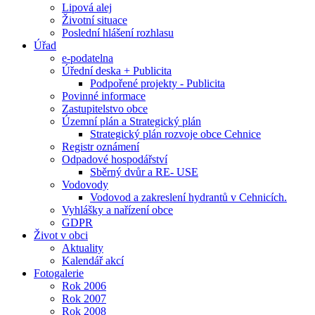
Lipová alej
Životní situace
Poslední hlášení rozhlasu
Úřad
e-podatelna
Úřední deska + Publicita
Podpořené projekty - Publicita
Povinné informace
Zastupitelstvo obce
Územní plán a Strategický plán
Strategický plán rozvoje obce Cehnice
Registr oznámení
Odpadové hospodářství
Sběrný dvůr a RE- USE
Vodovody
Vodovod a zakreslení hydrantů v Cehnicích.
Vyhlášky a nařízení obce
GDPR
Život v obci
Aktuality
Kalendář akcí
Fotogalerie
Rok 2006
Rok 2007
Rok 2008