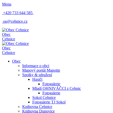
Menu
+420 733 644 585
ou@cehnice.cz
Obec
Cehnice
Obec
Cehnice
Obec
Informace o obci
Mapový portál Mapotip
Spolky & sdružení
Hasiči
Fotogalerie
Mladí OHNIVÁČCI z Cehnic
Fotogalerie
Sokol Cehnice
Fotogalerie TJ Sokol
Knihovna Cehnice
Knihovna Dunovice