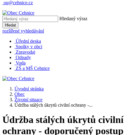
ou@cehnice.cz
Hledaný výraz
Hledat
rozšířené vyhledávání
Úřední deska
Spolky v obci
Zpravodaj
Odpady
Voda
ZŠ a MŠ Cehnice
Úvodní stránka
Obec
Životní situace
Údržba stálých úkrytů civilní ochrany -...
Údržba stálých úkrytů civilní
ochrany - doporučený postup