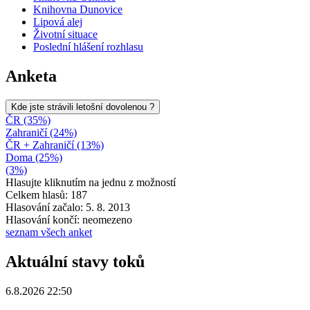
Knihovna Dunovice
Lipová alej
Životní situace
Poslední hlášení rozhlasu
Anketa
Kde jste strávili letošní dovolenou ?
ČR (35%)
Zahraničí (24%)
ČR + Zahraničí (13%)
Doma (25%)
(3%)
Hlasujte kliknutím na jednu z možností
Celkem hlasů: 187
Hlasování začalo: 5. 8. 2013
Hlasování končí: neomezeno
seznam všech anket
Aktuální stavy toků
6.8.2026 22:50