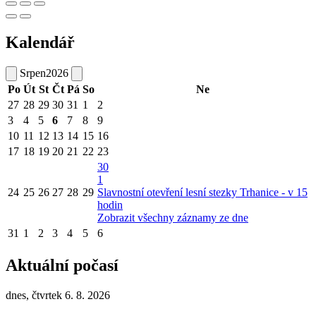
Kalendář
Srpen
2026
Po
Út
St
Čt
Pá
So
Ne
27
28
29
30
31
1
2
3
4
5
6
7
8
9
10
11
12
13
14
15
16
17
18
19
20
21
22
23
30
1
24
25
26
27
28
29
Slavnostní otevření lesní stezky Trhanice - v 15
hodin
Zobrazit všechny záznamy ze dne
31
1
2
3
4
5
6
Aktuální počasí
dnes, čtvrtek 6. 8. 2026