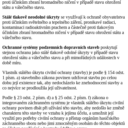
proti účinkům zbraní hromadného ničení v případě stavu ohrožení
státu a válečného stavu.
Stálé tlakově neodolné úkryty
se využívají k ochraně obyvatelstva
proti účinkům světelného a tepelného záření, pronikavé radiaci,
kontaminaci radioaktivním prachem a částečně proti tlakovým
účinkům zbraní hromadného ničení v případě stavu ohrožení státu a
válečného stavu.
Ochranné systémy podzemních dopravních staveb
poskytují
stejnou ochranu jako stálé tlakově odolné úkryty v případě stavu
ohrožení státu a válečného stavu a při mimořádných událostech v
době míru.
Vlastník stálého úkrytu civilní ochrany (stavby) je podle § 154 odst.
1 písm. a) stavebního zákona povinen udržovat stavbu po celou
dobu její existence tak, aby nedocházelo ke znehodnocení stavby a
co nejvíce se prodloužila její uživatelnost.
Podle § 23 odst. 2 písm. d) a § 25 odst. 2 písm. f) zákona o
integrovaném záchranném systému je vlastník stálého úkrytu civilní
ochrany povinen dbát při užívání této stavby, aby nedošlo ke změně
charakteru této stavby ve vztahu k jejímu účelu, a umožnit její
využití pro potřeby civilní ochrany a přístup orgánům hasičského
záchranného sboru nebo jimi zmocněným osobám do těchto objektů