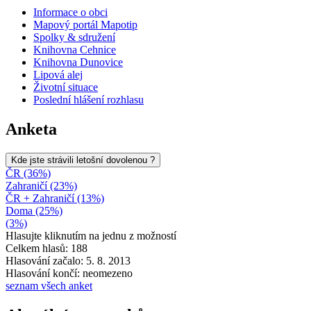
Informace o obci
Mapový portál Mapotip
Spolky & sdružení
Knihovna Cehnice
Knihovna Dunovice
Lipová alej
Životní situace
Poslední hlášení rozhlasu
Anketa
Kde jste strávili letošní dovolenou ?
ČR (36%)
Zahraničí (23%)
ČR + Zahraničí (13%)
Doma (25%)
(3%)
Hlasujte kliknutím na jednu z možností
Celkem hlasů: 188
Hlasování začalo: 5. 8. 2013
Hlasování končí: neomezeno
seznam všech anket