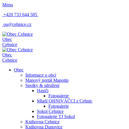
Menu
+420 733 644 585
ou@cehnice.cz
Obec
Cehnice
Obec
Cehnice
Obec
Informace o obci
Mapový portál Mapotip
Spolky & sdružení
Hasiči
Fotogalerie
Mladí OHNIVÁČCI z Cehnic
Fotogalerie
Sokol Cehnice
Fotogalerie TJ Sokol
Knihovna Cehnice
Knihovna Dunovice