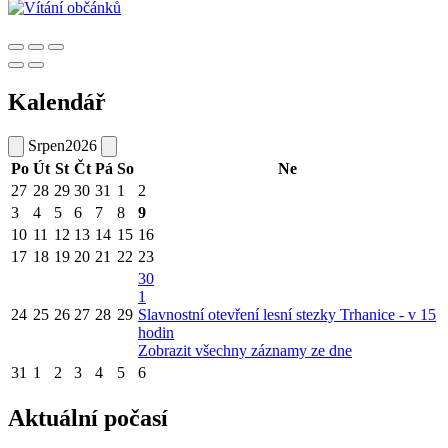
Kalendář
Srpen
2026
Po
Út
St
Čt
Pá
So
Ne
27
28
29
30
31
1
2
3
4
5
6
7
8
9
10
11
12
13
14
15
16
17
18
19
20
21
22
23
30
1
24
25
26
27
28
29
Slavnostní otevření lesní stezky Trhanice - v 15
hodin
Zobrazit všechny záznamy ze dne
31
1
2
3
4
5
6
Aktuální počasí