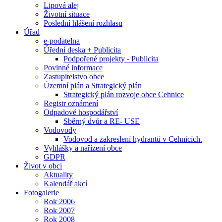
Lipová alej
Životní situace
Poslední hlášení rozhlasu
Úřad
e-podatelna
Úřední deska + Publicita
Podpořené projekty - Publicita
Povinné informace
Zastupitelstvo obce
Územní plán a Strategický plán
Strategický plán rozvoje obce Cehnice
Registr oznámení
Odpadové hospodářství
Sběrný dvůr a RE- USE
Vodovody
Vodovod a zakreslení hydrantů v Cehnicích.
Vyhlášky a nařízení obce
GDPR
Život v obci
Aktuality
Kalendář akcí
Fotogalerie
Rok 2006
Rok 2007
Rok 2008