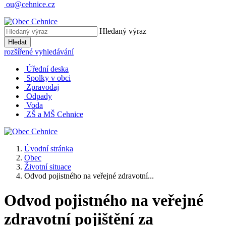
ou@cehnice.cz
Hledaný výraz
Hledat
rozšířené vyhledávání
Úřední deska
Spolky v obci
Zpravodaj
Odpady
Voda
ZŠ a MŠ Cehnice
Úvodní stránka
Obec
Životní situace
Odvod pojistného na veřejné zdravotní...
Odvod pojistného na veřejné
zdravotní pojištění za