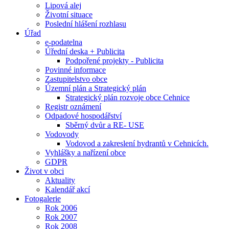
Lipová alej
Životní situace
Poslední hlášení rozhlasu
Úřad
e-podatelna
Úřední deska + Publicita
Podpořené projekty - Publicita
Povinné informace
Zastupitelstvo obce
Územní plán a Strategický plán
Strategický plán rozvoje obce Cehnice
Registr oznámení
Odpadové hospodářství
Sběrný dvůr a RE- USE
Vodovody
Vodovod a zakreslení hydrantů v Cehnicích.
Vyhlášky a nařízení obce
GDPR
Život v obci
Aktuality
Kalendář akcí
Fotogalerie
Rok 2006
Rok 2007
Rok 2008