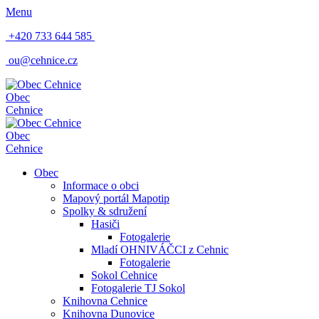
Menu
+420 733 644 585
ou@cehnice.cz
Obec
Cehnice
Obec
Cehnice
Obec
Informace o obci
Mapový portál Mapotip
Spolky & sdružení
Hasiči
Fotogalerie
Mladí OHNIVÁČCI z Cehnic
Fotogalerie
Sokol Cehnice
Fotogalerie TJ Sokol
Knihovna Cehnice
Knihovna Dunovice