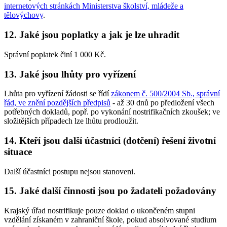
internetových stránkách Ministerstva školství, mládeže a
tělovýchovy
.
12. Jaké jsou poplatky a jak je lze uhradit
Správní poplatek činí 1 000 Kč.
13. Jaké jsou lhůty pro vyřízení
Lhůta pro vyřízení žádosti se řídí
zákonem č. 500/2004 Sb., správní
řád, ve znění pozdějších předpisů
- až 30 dnů po předložení všech
potřebných dokladů, popř. po vykonání nostrifikačních zkoušek; ve
složitějších případech lze lhůtu prodloužit.
14. Kteří jsou další účastníci (dotčení) řešení životní
situace
Další účastníci postupu nejsou stanoveni.
15. Jaké další činnosti jsou po žadateli požadovány
Krajský úřad nostrifikuje pouze doklad o ukončeném stupni
vzdělání získaném v zahraniční škole, pokud absolvované studium