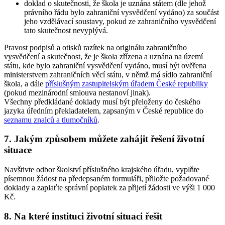
doklad o skutečnosti, že škola je uznána státem (dle jehož
právního řádu bylo zahraniční vysvědčení vydáno) za součást
jeho vzdělávací soustavy, pokud ze zahraničního vysvědčení
tato skutečnost nevyplývá.
Pravost podpisů a otisků razítek na originálu zahraničního
vysvědčení a skutečnost, že je škola zřízena a uznána na území
státu, kde bylo zahraniční vysvědčení vydáno, musí být ověřena
ministerstvem zahraničních věcí státu, v němž má sídlo zahraniční
škola, a dále
příslušným zastupitelským úřadem České republiky
(pokud mezinárodní smlouva nestanoví jinak).
Všechny předkládané doklady musí být přeloženy do českého
jazyka úředním překladatelem, zapsaným v České republice do
seznamu znalců a tlumočníků
.
7. Jakým způsobem můžete zahájit řešení životní
situace
Navštivte odbor školství příslušného krajského úřadu, vyplňte
písemnou žádost na předepsaném formuláři, přiložte požadované
doklady a zaplaťte správní poplatek za přijetí žádosti ve výši 1 000
Kč.
8. Na které instituci životní situaci řešit