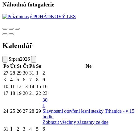
Náhodná fotogalerie
Kalendář
Srpen
2026
Po
Út
St
Čt
Pá
So
Ne
27
28
29
30
31
1
2
3
4
5
6
7
8
9
10
11
12
13
14
15
16
17
18
19
20
21
22
23
30
1
24
25
26
27
28
29
Slavnostní otevření lesní stezky Trhanice - v 15
hodin
Zobrazit všechny záznamy ze dne
31
1
2
3
4
5
6