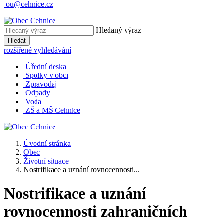
ou@cehnice.cz
Hledaný výraz
Hledat
rozšířené vyhledávání
Úřední deska
Spolky v obci
Zpravodaj
Odpady
Voda
ZŠ a MŠ Cehnice
Úvodní stránka
Obec
Životní situace
Nostrifikace a uznání rovnocennosti...
Nostrifikace a uznání
rovnocennosti zahraničních