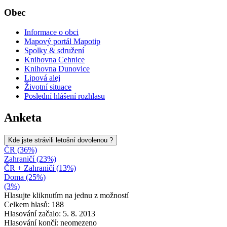
Obec
Informace o obci
Mapový portál Mapotip
Spolky & sdružení
Knihovna Cehnice
Knihovna Dunovice
Lipová alej
Životní situace
Poslední hlášení rozhlasu
Anketa
Kde jste strávili letošní dovolenou ?
ČR (36%)
Zahraničí (23%)
ČR + Zahraničí (13%)
Doma (25%)
(3%)
Hlasujte kliknutím na jednu z možností
Celkem hlasů: 188
Hlasování začalo: 5. 8. 2013
Hlasování končí: neomezeno