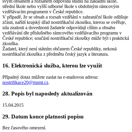
svým obsahem a rozsahem odpovídá studiu na základní škole,
střední škole nebo vyšší odborné škole s obdobným rámcovým
vzdělávacím programem v České republice.
V případě, že se obsah a rozsah vzdělání v zahraniční škole odlišuje
zčásti, nařídí krajský úřad nostrifikační zkoušku, kterou se ověřuje,
zda znalosti a dovednosti žadatele odpovídají cílům a obsahu
vzdělávání dle příslušného rámcového vzdělávacího programu v
České republice; součástí nostrifikační zkoušky může být i praktická
zkouška.
Žadatel, který není státním občanem České republiky, nekoná
nostrifikační zkoušku z předmětu český jazyk a literatura.
16. Elektronická služba, kterou lze využít
Případný dotaz můžete zaslat na e-mailovou adresu:
nostrifikace20@msmt.cz
.
28. Popis byl naposledy aktualizován
15.04.2015
29. Datum konce platnosti popisu
Bez časového omezení.