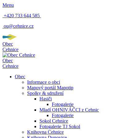
Menu
+420 733 644 585
ou@cehnice.cz
Obec
Cehnice
Obec
Cehnice
Obec
Informace o obci
Mapový portál Mapotip
Spolky & sdružení
Hasiči
Fotogalerie
Mladí OHNIVÁČCI z Cehnic
Fotogalerie
Sokol Cehnice
Fotogalerie TJ Sokol
Knihovna Cehnice
Knihovna Dunovice