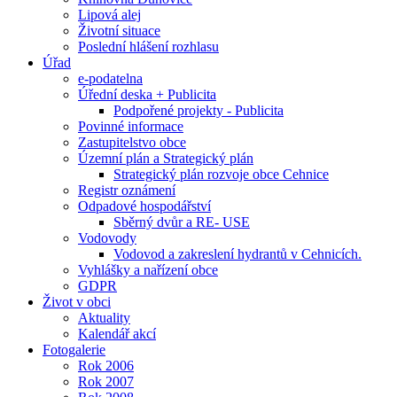
Lipová alej
Životní situace
Poslední hlášení rozhlasu
Úřad
e-podatelna
Úřední deska + Publicita
Podpořené projekty - Publicita
Povinné informace
Zastupitelstvo obce
Územní plán a Strategický plán
Strategický plán rozvoje obce Cehnice
Registr oznámení
Odpadové hospodářství
Sběrný dvůr a RE- USE
Vodovody
Vodovod a zakreslení hydrantů v Cehnicích.
Vyhlášky a nařízení obce
GDPR
Život v obci
Aktuality
Kalendář akcí
Fotogalerie
Rok 2006
Rok 2007