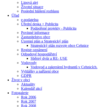
Lipová alej
Životní situace
Poslední hlášení rozhlasu
Úřad
e-podatelna
Úřední deska + Publicita
Podpořené projekty - Publicita
Povinné informace
Zastupitelstvo obce
Územní plán a Strategický plán
Strategický plán rozvoje obce Cehnice
Registr oznámení
Odpadové hospodářství
Sběrný dvůr a RE- USE
Vodovody
Vodovod a zakreslení hydrantů v Cehnicích.
Vyhlášky a nařízení obce
GDPR
Život v obci
Aktuality
Kalendář akcí
Fotogalerie
Rok 2006
Rok 2007
Rok 2008