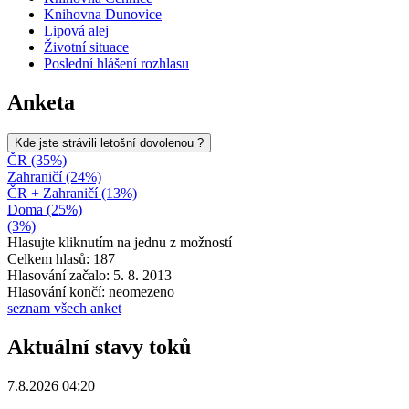
Knihovna Dunovice
Lipová alej
Životní situace
Poslední hlášení rozhlasu
Anketa
Kde jste strávili letošní dovolenou ?
ČR (35%)
Zahraničí (24%)
ČR + Zahraničí (13%)
Doma (25%)
(3%)
Hlasujte kliknutím na jednu z možností
Celkem hlasů: 187
Hlasování začalo: 5. 8. 2013
Hlasování končí: neomezeno
seznam všech anket
Aktuální stavy toků
7.8.2026 04:20