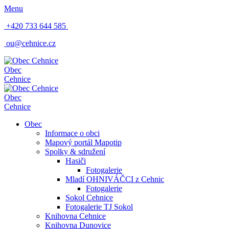
Menu
+420 733 644 585
ou@cehnice.cz
Obec
Cehnice
Obec
Cehnice
Obec
Informace o obci
Mapový portál Mapotip
Spolky & sdružení
Hasiči
Fotogalerie
Mladí OHNIVÁČCI z Cehnic
Fotogalerie
Sokol Cehnice
Fotogalerie TJ Sokol
Knihovna Cehnice
Knihovna Dunovice