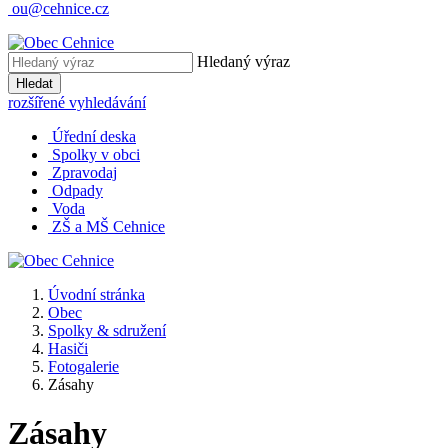
ou@cehnice.cz
Hledaný výraz
Hledat
rozšířené vyhledávání
Úřední deska
Spolky v obci
Zpravodaj
Odpady
Voda
ZŠ a MŠ Cehnice
Úvodní stránka
Obec
Spolky & sdružení
Hasiči
Fotogalerie
Zásahy
Zásahy