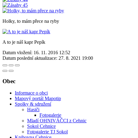
Holky, to mám přece na ryby
A to je náš kapr Pepík
Datum vložení:
16. 11. 2016 12:52
Datum poslední aktualizace:
27. 8. 2021 19:00
Obec
Informace o obci
Mapový portál Mapotip
Spolky & sdružení
Hasiči
Fotogalerie
Mladí OHNIVÁČCI z Cehnic
Sokol Cehnice
Fotogalerie TJ Sokol
Knihovna Cehnice