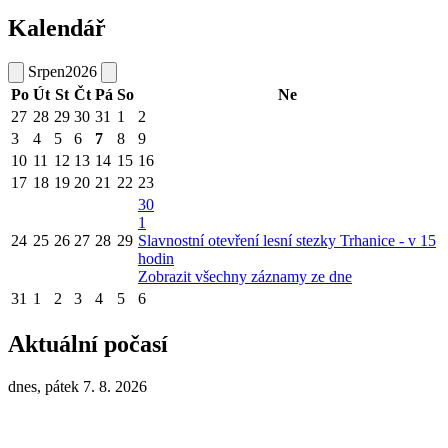
Kalendář
Srpen
2026
Po
Út
St
Čt
Pá
So
Ne
27
28
29
30
31
1
2
3
4
5
6
7
8
9
10
11
12
13
14
15
16
17
18
19
20
21
22
23
30
1
24
25
26
27
28
29
Slavnostní otevření lesní stezky Trhanice - v 15
hodin
Zobrazit všechny záznamy ze dne
31
1
2
3
4
5
6
Aktuální počasí
dnes, pátek 7. 8. 2026