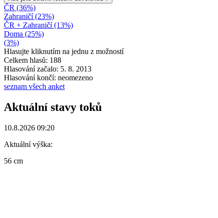
ČR (36%)
Zahraničí (23%)
ČR + Zahraničí (13%)
Doma (25%)
(3%)
Hlasujte kliknutím na jednu z možností
Celkem hlasů: 188
Hlasování začalo: 5. 8. 2013
Hlasování končí: neomezeno
seznam všech anket
Aktuální stavy toků
10.8.2026 09:20
Aktuální výška:
56 cm