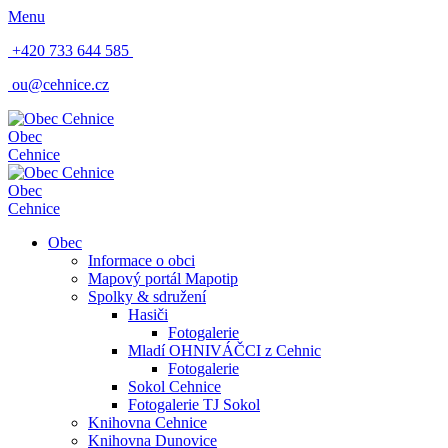
Menu
+420 733 644 585
ou@cehnice.cz
Obec
Cehnice
Obec
Cehnice
Obec
Informace o obci
Mapový portál Mapotip
Spolky & sdružení
Hasiči
Fotogalerie
Mladí OHNIVÁČCI z Cehnic
Fotogalerie
Sokol Cehnice
Fotogalerie TJ Sokol
Knihovna Cehnice
Knihovna Dunovice