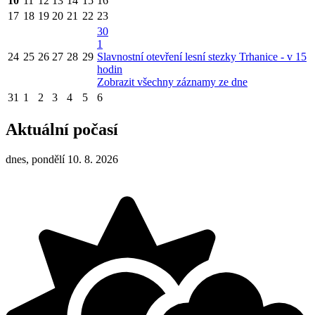
10
11
12
13
14
15
16
17
18
19
20
21
22
23
30
1
24
25
26
27
28
29
Slavnostní otevření lesní stezky Trhanice - v 15
hodin
Zobrazit všechny záznamy ze dne
31
1
2
3
4
5
6
Aktuální počasí
dnes, pondělí 10. 8. 2026