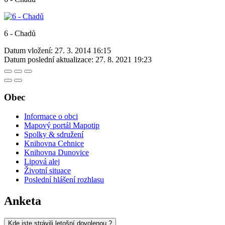
6 - Chadů
Datum vložení:
27. 3. 2014 16:15
Datum poslední aktualizace:
27. 8. 2021 19:23
Obec
Informace o obci
Mapový portál Mapotip
Spolky & sdružení
Knihovna Cehnice
Knihovna Dunovice
Lipová alej
Životní situace
Poslední hlášení rozhlasu
Anketa
Kde jste strávili letošní dovolenou ?