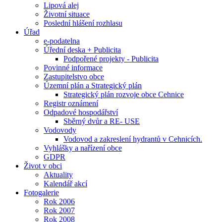
Lipová alej
Životní situace
Poslední hlášení rozhlasu
Úřad
e-podatelna
Úřední deska + Publicita
Podpořené projekty - Publicita
Povinné informace
Zastupitelstvo obce
Územní plán a Strategický plán
Strategický plán rozvoje obce Cehnice
Registr oznámení
Odpadové hospodářství
Sběrný dvůr a RE- USE
Vodovody
Vodovod a zakreslení hydrantů v Cehnicích.
Vyhlášky a nařízení obce
GDPR
Život v obci
Aktuality
Kalendář akcí
Fotogalerie
Rok 2006
Rok 2007
Rok 2008