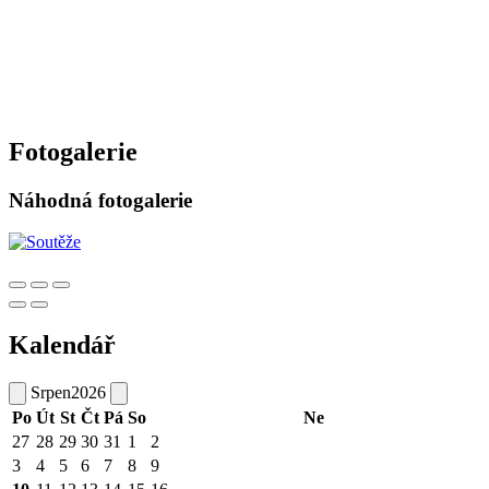
Fotogalerie
Náhodná fotogalerie
Kalendář
Srpen
2026
Po
Út
St
Čt
Pá
So
Ne
27
28
29
30
31
1
2
3
4
5
6
7
8
9