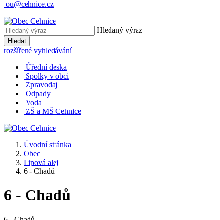
ou@cehnice.cz
Hledaný výraz
Hledat
rozšířené vyhledávání
Úřední deska
Spolky v obci
Zpravodaj
Odpady
Voda
ZŠ a MŠ Cehnice
Úvodní stránka
Obec
Lipová alej
6 - Chadů
6 - Chadů
6 - Chadů