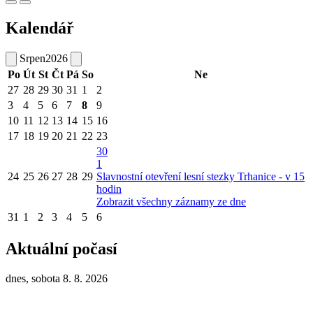
Kalendář
Srpen
2026
Po
Út
St
Čt
Pá
So
Ne
27
28
29
30
31
1
2
3
4
5
6
7
8
9
10
11
12
13
14
15
16
17
18
19
20
21
22
23
30
1
24
25
26
27
28
29
Slavnostní otevření lesní stezky Trhanice - v 15
hodin
Zobrazit všechny záznamy ze dne
31
1
2
3
4
5
6
Aktuální počasí
dnes, sobota 8. 8. 2026