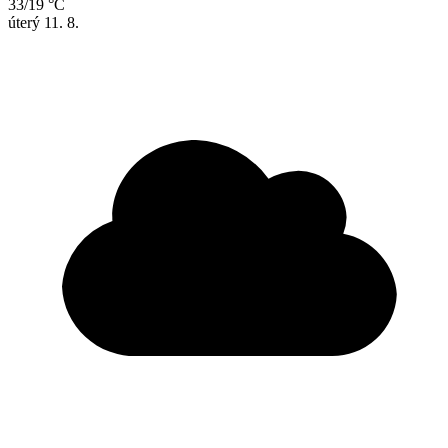
33/19 °C
úterý
11. 8.