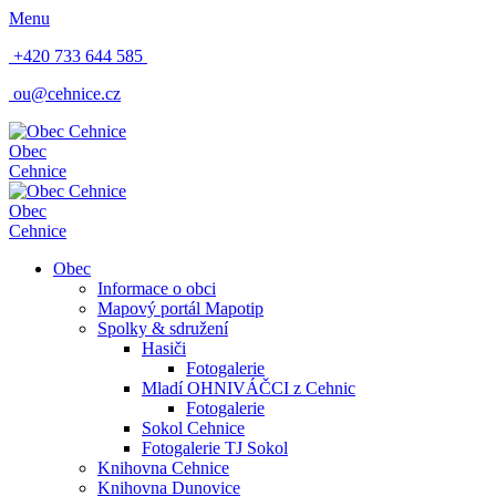
Menu
+420 733 644 585
ou@cehnice.cz
Obec
Cehnice
Obec
Cehnice
Obec
Informace o obci
Mapový portál Mapotip
Spolky & sdružení
Hasiči
Fotogalerie
Mladí OHNIVÁČCI z Cehnic
Fotogalerie
Sokol Cehnice
Fotogalerie TJ Sokol
Knihovna Cehnice
Knihovna Dunovice