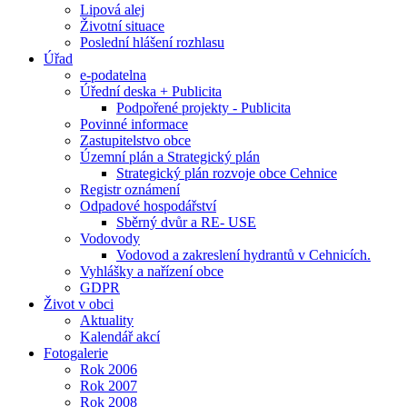
Lipová alej
Životní situace
Poslední hlášení rozhlasu
Úřad
e-podatelna
Úřední deska + Publicita
Podpořené projekty - Publicita
Povinné informace
Zastupitelstvo obce
Územní plán a Strategický plán
Strategický plán rozvoje obce Cehnice
Registr oznámení
Odpadové hospodářství
Sběrný dvůr a RE- USE
Vodovody
Vodovod a zakreslení hydrantů v Cehnicích.
Vyhlášky a nařízení obce
GDPR
Život v obci
Aktuality
Kalendář akcí
Fotogalerie
Rok 2006
Rok 2007
Rok 2008