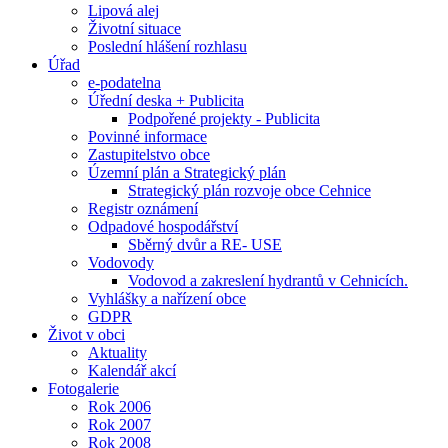
Lipová alej
Životní situace
Poslední hlášení rozhlasu
Úřad
e-podatelna
Úřední deska + Publicita
Podpořené projekty - Publicita
Povinné informace
Zastupitelstvo obce
Územní plán a Strategický plán
Strategický plán rozvoje obce Cehnice
Registr oznámení
Odpadové hospodářství
Sběrný dvůr a RE- USE
Vodovody
Vodovod a zakreslení hydrantů v Cehnicích.
Vyhlášky a nařízení obce
GDPR
Život v obci
Aktuality
Kalendář akcí
Fotogalerie
Rok 2006
Rok 2007
Rok 2008