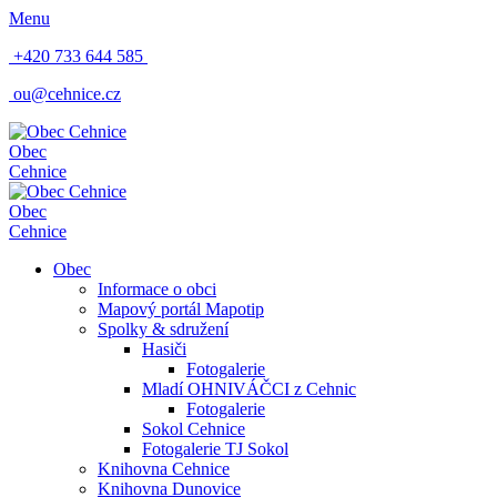
Menu
+420 733 644 585
ou@cehnice.cz
Obec
Cehnice
Obec
Cehnice
Obec
Informace o obci
Mapový portál Mapotip
Spolky & sdružení
Hasiči
Fotogalerie
Mladí OHNIVÁČCI z Cehnic
Fotogalerie
Sokol Cehnice
Fotogalerie TJ Sokol
Knihovna Cehnice
Knihovna Dunovice