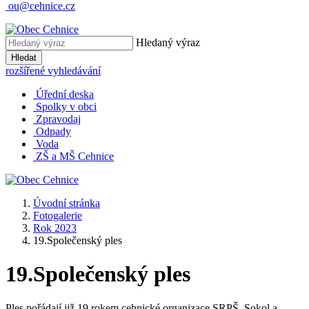
ou@cehnice.cz
Hledaný výraz
Hledat
rozšířené vyhledávání
Úřední deska
Spolky v obci
Zpravodaj
Odpady
Voda
ZŠ a MŠ Cehnice
Úvodní stránka
Fotogalerie
Rok 2023
19.Společenský ples
19.Společenský ples
Ples pořádají již 19.rokem cehnické organizace SRPŠ, Sokol a