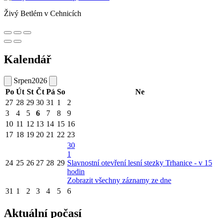
Živý Betlém v Cehnicích
Kalendář
Srpen
2026
Po
Út
St
Čt
Pá
So
Ne
27
28
29
30
31
1
2
3
4
5
6
7
8
9
10
11
12
13
14
15
16
17
18
19
20
21
22
23
30
1
24
25
26
27
28
29
Slavnostní otevření lesní stezky Trhanice - v 15
hodin
Zobrazit všechny záznamy ze dne
31
1
2
3
4
5
6
Aktuální počasí