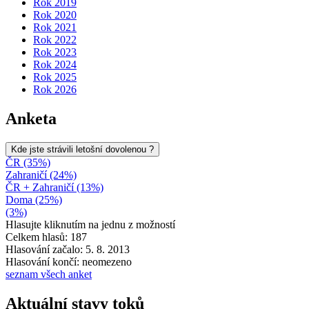
Rok 2019
Rok 2020
Rok 2021
Rok 2022
Rok 2023
Rok 2024
Rok 2025
Rok 2026
Anketa
Kde jste strávili letošní dovolenou ?
ČR (35%)
Zahraničí (24%)
ČR + Zahraničí (13%)
Doma (25%)
(3%)
Hlasujte kliknutím na jednu z možností
Celkem hlasů: 187
Hlasování začalo: 5. 8. 2013
Hlasování končí: neomezeno
seznam všech anket
Aktuální stavy toků