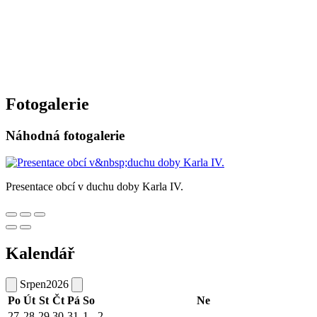
Fotogalerie
Náhodná fotogalerie
Presentace obcí v duchu doby Karla IV.
Kalendář
Srpen
2026
Po
Út
St
Čt
Pá
So
Ne
27
28
29
30
31
1
2