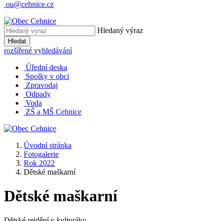
ou@cehnice.cz
Hledaný výraz
Hledat
rozšířené vyhledávání
Úřední deska
Spolky v obci
Zpravodaj
Odpady
Voda
ZŠ a MŠ Cehnice
Úvodní stránka
Fotogalerie
Rok 2022
Dětské maškarní
Dětské maškarní
Dětské rejdění v kulturáku