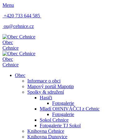
Menu
+420 733 644 585
ou@cehnice.cz
Obec
Cehnice
Obec
Cehnice
Obec
Informace o obci
Mapový portál Mapotip
Spolky & sdružení
Hasiči
Fotogalerie
Mladí OHNIVÁČCI z Cehnic
Fotogalerie
Sokol Cehnice
Fotogalerie TJ Sokol
Knihovna Cehnice
Knihovna Dunovice