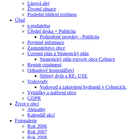
Lipová alej
Životní situace
Poslední hlášení rozhlasu
Úřad
e-podatelna
Úřední deska + Publicita
Podpořené projekty - Publicita
Povinné informace
Zastupitelstvo obce
Územní plán a Strategický plán
Strategický plán rozvoje obce Cehnice
Registr oznámení
Odpadové hospodářství
Sběrný dvůr a RE- USE
Vodovody
Vodovod a zakreslení hydrantů v Cehnicích.
Vyhlášky a nařízení obce
GDPR
Život v obci
Aktuality
Kalendář akcí
Fotogalerie
Rok 2006
Rok 2007
Rok 2008