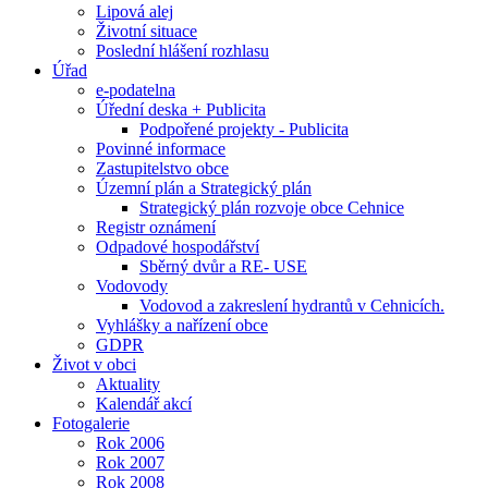
Lipová alej
Životní situace
Poslední hlášení rozhlasu
Úřad
e-podatelna
Úřední deska + Publicita
Podpořené projekty - Publicita
Povinné informace
Zastupitelstvo obce
Územní plán a Strategický plán
Strategický plán rozvoje obce Cehnice
Registr oznámení
Odpadové hospodářství
Sběrný dvůr a RE- USE
Vodovody
Vodovod a zakreslení hydrantů v Cehnicích.
Vyhlášky a nařízení obce
GDPR
Život v obci
Aktuality
Kalendář akcí
Fotogalerie
Rok 2006
Rok 2007
Rok 2008