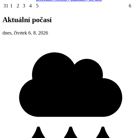
31
1
2
3
4
5
6
Aktuální počasí
dnes, čtvrtek 6. 8. 2026