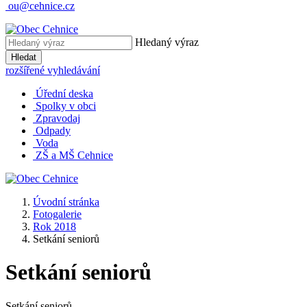
ou@cehnice.cz
Hledaný výraz
Hledat
rozšířené vyhledávání
Úřední deska
Spolky v obci
Zpravodaj
Odpady
Voda
ZŠ a MŠ Cehnice
Úvodní stránka
Fotogalerie
Rok 2018
Setkání seniorů
Setkání seniorů
Setkání seniorů