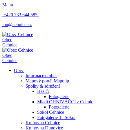
Menu
+420 733 644 585
ou@cehnice.cz
Obec
Cehnice
Obec
Cehnice
Obec
Informace o obci
Mapový portál Mapotip
Spolky & sdružení
Hasiči
Fotogalerie
Mladí OHNIVÁČCI z Cehnic
Fotogalerie
Sokol Cehnice
Fotogalerie TJ Sokol
Knihovna Cehnice
Knihovna Dunovice