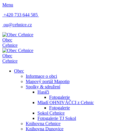
Menu
+420 733 644 585
ou@cehnice.cz
Obec
Cehnice
Obec
Cehnice
Obec
Informace o obci
Mapový portál Mapotip
Spolky & sdružení
Hasiči
Fotogalerie
Mladí OHNIVÁČCI z Cehnic
Fotogalerie
Sokol Cehnice
Fotogalerie TJ Sokol
Knihovna Cehnice
Knihovna Dunovice