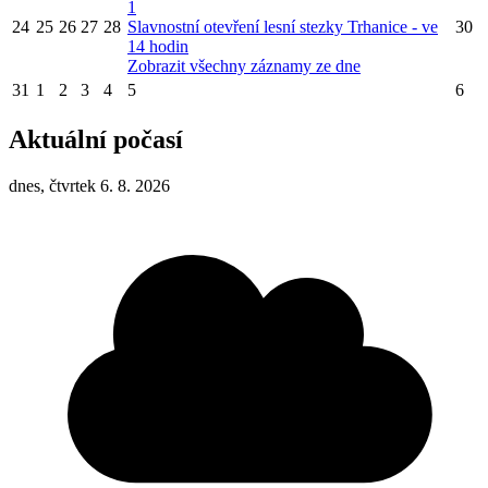
1
24
25
26
27
28
Slavnostní otevření lesní stezky Trhanice - ve
30
14 hodin
Zobrazit všechny záznamy ze dne
31
1
2
3
4
5
6
Aktuální počasí
dnes, čtvrtek 6. 8. 2026