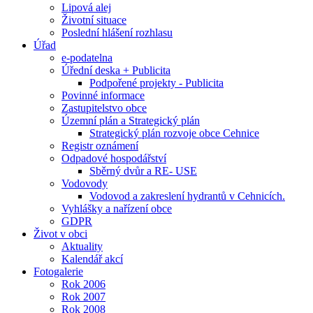
Lipová alej
Životní situace
Poslední hlášení rozhlasu
Úřad
e-podatelna
Úřední deska + Publicita
Podpořené projekty - Publicita
Povinné informace
Zastupitelstvo obce
Územní plán a Strategický plán
Strategický plán rozvoje obce Cehnice
Registr oznámení
Odpadové hospodářství
Sběrný dvůr a RE- USE
Vodovody
Vodovod a zakreslení hydrantů v Cehnicích.
Vyhlášky a nařízení obce
GDPR
Život v obci
Aktuality
Kalendář akcí
Fotogalerie
Rok 2006
Rok 2007
Rok 2008