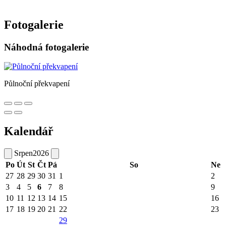
Fotogalerie
Náhodná fotogalerie
Půlnoční překvapení
Kalendář
Srpen
2026
Po
Út
St
Čt
Pá
So
Ne
27
28
29
30
31
1
2
3
4
5
6
7
8
9
10
11
12
13
14
15
16
17
18
19
20
21
22
23
29