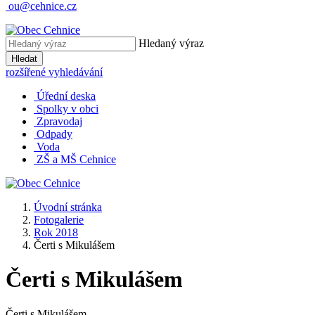
ou@cehnice.cz
Hledaný výraz
Hledat
rozšířené vyhledávání
Úřední deska
Spolky v obci
Zpravodaj
Odpady
Voda
ZŠ a MŠ Cehnice
Úvodní stránka
Fotogalerie
Rok 2018
Čerti s Mikulášem
Čerti s Mikulášem
Čerti s Mikulášem