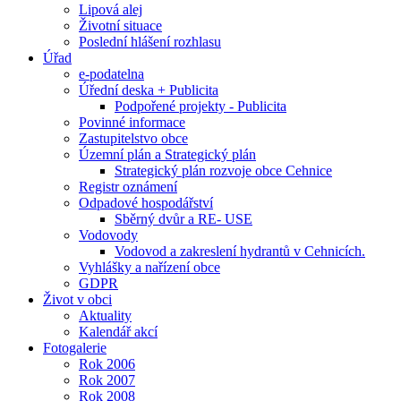
Lipová alej
Životní situace
Poslední hlášení rozhlasu
Úřad
e-podatelna
Úřední deska + Publicita
Podpořené projekty - Publicita
Povinné informace
Zastupitelstvo obce
Územní plán a Strategický plán
Strategický plán rozvoje obce Cehnice
Registr oznámení
Odpadové hospodářství
Sběrný dvůr a RE- USE
Vodovody
Vodovod a zakreslení hydrantů v Cehnicích.
Vyhlášky a nařízení obce
GDPR
Život v obci
Aktuality
Kalendář akcí
Fotogalerie
Rok 2006
Rok 2007
Rok 2008