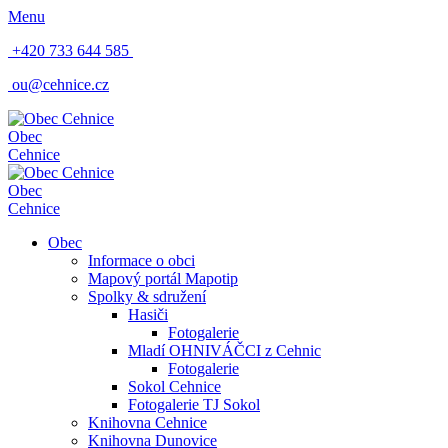
Menu
+420 733 644 585
ou@cehnice.cz
Obec
Cehnice
Obec
Cehnice
Obec
Informace o obci
Mapový portál Mapotip
Spolky & sdružení
Hasiči
Fotogalerie
Mladí OHNIVÁČCI z Cehnic
Fotogalerie
Sokol Cehnice
Fotogalerie TJ Sokol
Knihovna Cehnice
Knihovna Dunovice