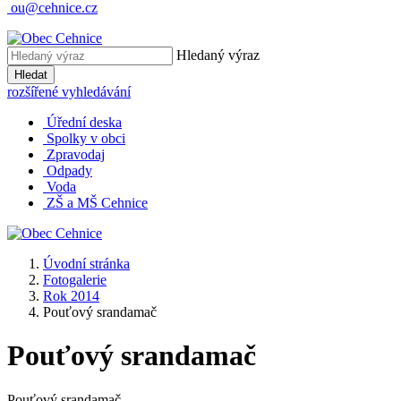
ou@cehnice.cz
Hledaný výraz
Hledat
rozšířené vyhledávání
Úřední deska
Spolky v obci
Zpravodaj
Odpady
Voda
ZŠ a MŠ Cehnice
Úvodní stránka
Fotogalerie
Rok 2014
Pouťový srandamač
Pouťový srandamač
Pouťový srandamač