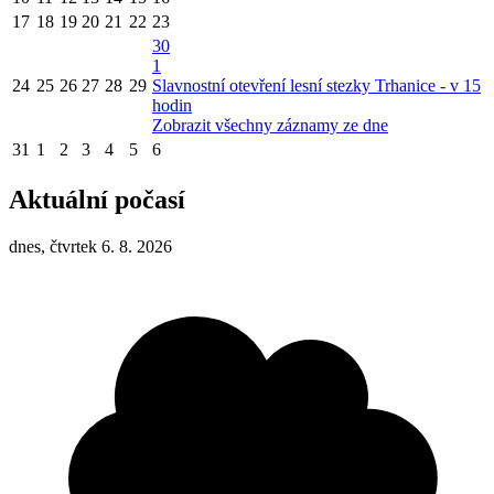
17
18
19
20
21
22
23
30
1
24
25
26
27
28
29
Slavnostní otevření lesní stezky Trhanice - v 15
hodin
Zobrazit všechny záznamy ze dne
31
1
2
3
4
5
6
Aktuální počasí
dnes, čtvrtek 6. 8. 2026